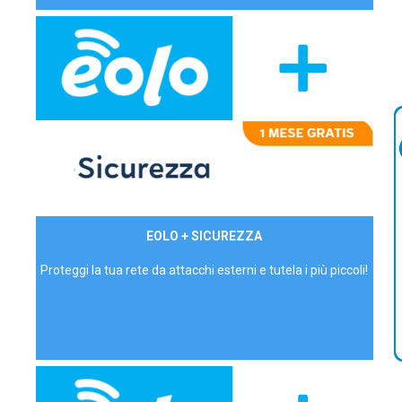
29,90€/mese
EOLO + SICUREZZA
P.IVA - IVA Inc.
Proteggi la tua rete da attacchi esterni e tutela i più piccoli!