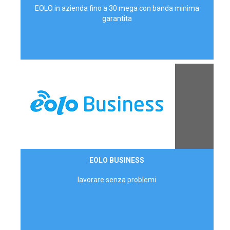
EOLO in azienda fino a 30 mega con banda minima
garantita
Contattaci
EOLO BUSINESS
AZIENDE
lavorare senza problemi