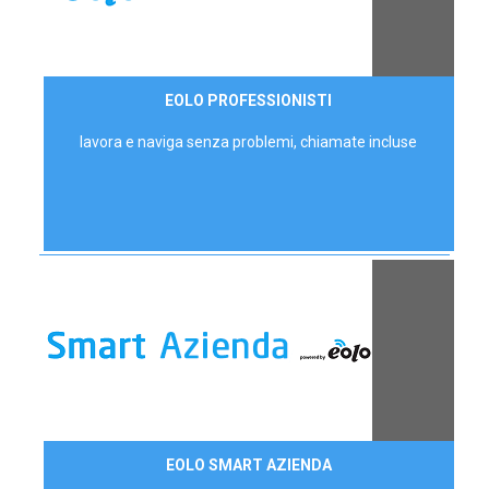
35,00 €/mese
EOLO PROFESSIONISTI
P.IVA - IVA Escl.
lavora e naviga senza problemi, chiamate incluse
Contattaci
EOLO SMART AZIENDA
AZIENDE