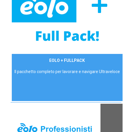
34,90 €/mese
EOLO + FULLPACK
P.IVA - IVA Inc.
Il pacchetto completo per lavorare e navigare Ultraveloce