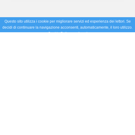
Questo sito utilizza i cookie per migliorare servizi ed esperienza dei lettori. Se
decidi di continuare la navigazione acconsenti, automaticamente, il loro utilizzo.
Cookie Policy
Accetto