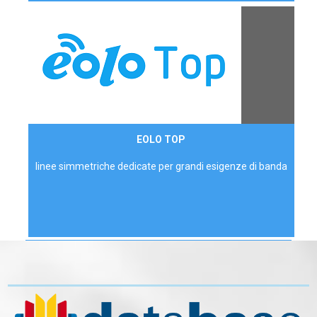
Contattaci
EOLO TOP
AZIENDE
linee simmetriche dedicate per grandi esigenze di banda