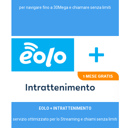
per navigare fino a 30Mega e chiamare senza limiti
29,90€/mese
EOLO + INTRATTENIMENTO
PRIVATI - IVA Inc.
servizio ottimizzato per lo Streaming e chiami senza limiti