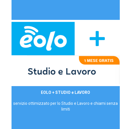
29,90€/mese
EOLO + STUDIO e LAVORO
P.IVA - IVA Inc.
servizio ottimizzato per lo Studio e Lavoro e chiami senza
limiti