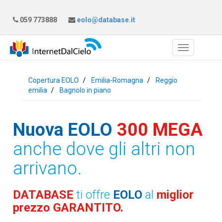
059 773888
eolo@database.it
Copertura EOLO
Emilia-Romagna
Reggio
emilia
Bagnolo in piano
Nuova EOLO
300 MEGA
anche dove gli altri non
arrivano.
DATABASE
ti offre
EOLO
al
miglior
prezzo GARANTITO.