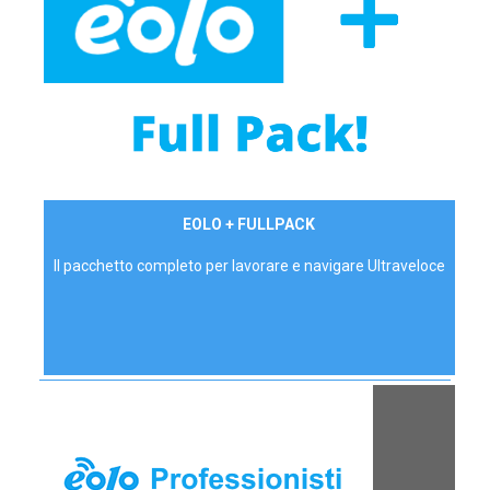
34,90 €/mese
EOLO + FULLPACK
P.IVA - IVA Inc.
Il pacchetto completo per lavorare e navigare Ultraveloce