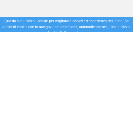
Questo sito utilizza i cookie per migliorare servizi ed esperienza dei lettori. Se
decidi di continuare la navigazione acconsenti, automaticamente, il loro utilizzo.
Cookie Policy
Accetto