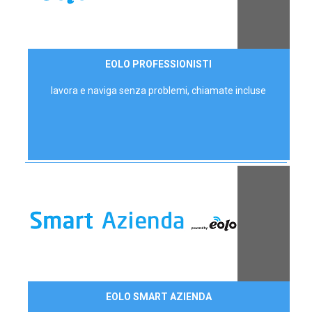
35,00 €/mese
EOLO PROFESSIONISTI
P.IVA - IVA Escl.
lavora e naviga senza problemi, chiamate incluse
Contattaci
EOLO SMART AZIENDA
AZIENDE