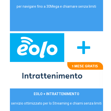
per navigare fino a 30Mega e chiamare senza limiti
29,90€/mese
EOLO + INTRATTENIMENTO
PRIVATI - IVA Inc.
servizio ottimizzato per lo Streaming e chiami senza limiti