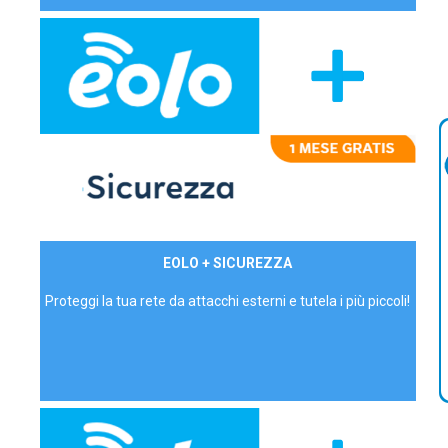
29,90€/mese
EOLO + SICUREZZA
P.IVA - IVA Inc.
Proteggi la tua rete da attacchi esterni e tutela i più piccoli!