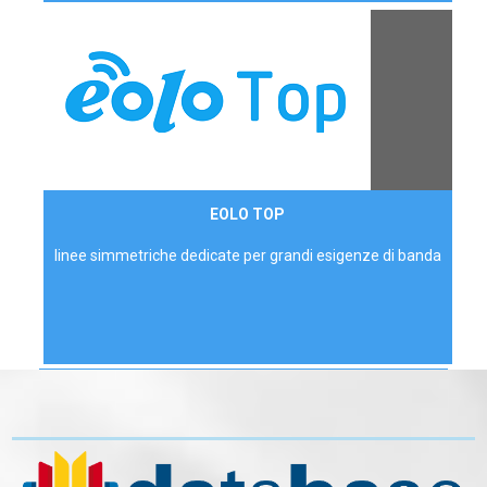
Contattaci
EOLO TOP
AZIENDE
linee simmetriche dedicate per grandi esigenze di banda