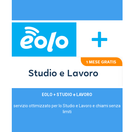
29,90€/mese
EOLO + STUDIO e LAVORO
P.IVA - IVA Inc.
servizio ottimizzato per lo Studio e Lavoro e chiami senza
limiti