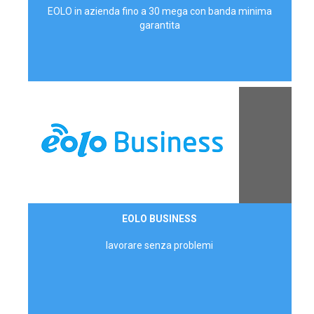
EOLO in azienda fino a 30 mega con banda minima
garantita
Contattaci
EOLO BUSINESS
AZIENDE
lavorare senza problemi