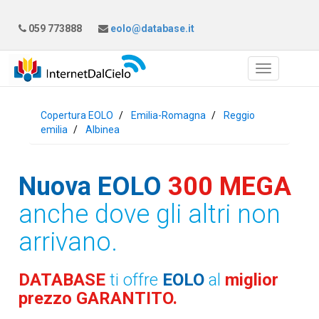
059 773888
eolo@database.it
Copertura EOLO
Emilia-Romagna
Reggio
emilia
Albinea
Nuova EOLO
300 MEGA
anche dove gli altri non
arrivano.
DATABASE
ti offre
EOLO
al
miglior
prezzo GARANTITO.