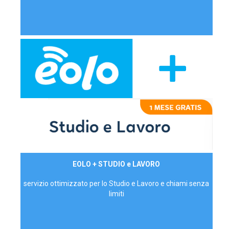
29,90€/mese
EOLO + STUDIO e LAVORO
P.IVA - IVA Inc.
servizio ottimizzato per lo Studio e Lavoro e chiami senza
limiti