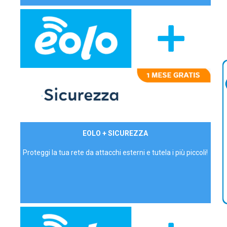
29,90€/mese
EOLO + SICUREZZA
P.IVA - IVA Inc.
Proteggi la tua rete da attacchi esterni e tutela i più piccoli!