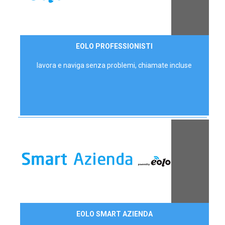
35,00 €/mese
EOLO PROFESSIONISTI
P.IVA - IVA Escl.
lavora e naviga senza problemi, chiamate incluse
Contattaci
EOLO SMART AZIENDA
AZIENDE