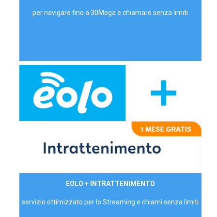
per navigare fino a 30Mega e chiamare senza limiti
29,90€/mese
EOLO + INTRATTENIMENTO
PRIVATI - IVA Inc.
servizio ottimizzato per lo Streaming e chiami senza limiti