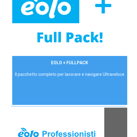
34,90 €/mese
EOLO + FULLPACK
P.IVA - IVA Inc.
Il pacchetto completo per lavorare e navigare Ultraveloce