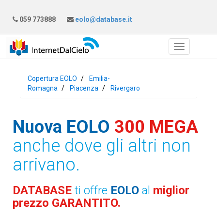
059 773888
eolo@database.it
Copertura EOLO
Emilia-
Romagna
Piacenza
Rivergaro
Nuova EOLO
300 MEGA
anche dove gli altri non
arrivano.
DATABASE
ti offre
EOLO
al
miglior
prezzo GARANTITO.