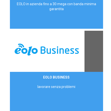
EOLO in azienda fino a 30 mega con banda minima
garantita
Contattaci
EOLO BUSINESS
AZIENDE
lavorare senza problemi