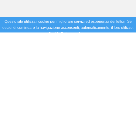
Questo sito utilizza i cookie per migliorare servizi ed esperienza dei lettori. Se
decidi di continuare la navigazione acconsenti, automaticamente, il loro utilizzo.
Cookie Policy
Accetto