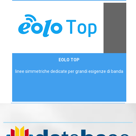
Contattaci
EOLO TOP
AZIENDE
linee simmetriche dedicate per grandi esigenze di banda