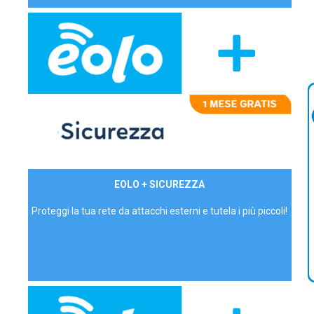
29,90€/mese
EOLO + SICUREZZA
P.IVA - IVA Inc.
Proteggi la tua rete da attacchi esterni e tutela i più piccoli!