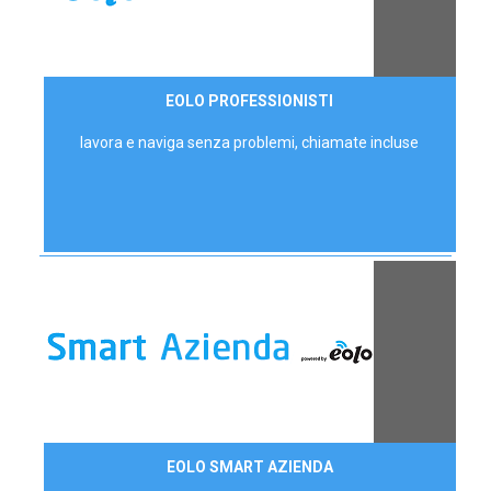
35,00 €/mese
EOLO PROFESSIONISTI
P.IVA - IVA Escl.
lavora e naviga senza problemi, chiamate incluse
Contattaci
EOLO SMART AZIENDA
AZIENDE