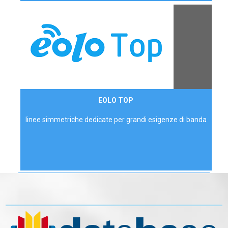
Contattaci
EOLO TOP
AZIENDE
linee simmetriche dedicate per grandi esigenze di banda