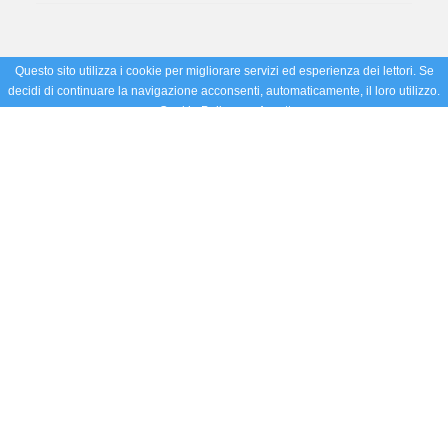
Questo sito utilizza i cookie per migliorare servizi ed esperienza dei lettori. Se
decidi di continuare la navigazione acconsenti, automaticamente, il loro utilizzo.
Cookie Policy
Accetto