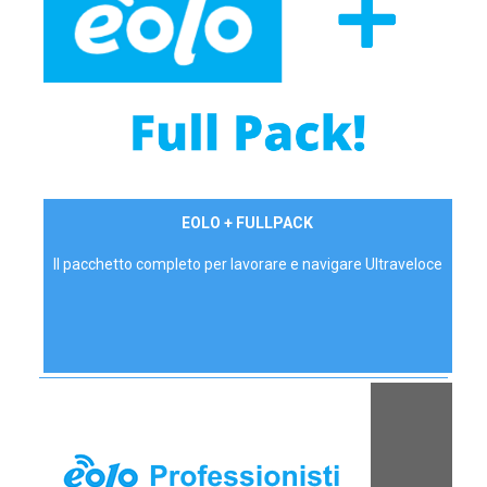
34,90 €/mese
EOLO + FULLPACK
P.IVA - IVA Inc.
Il pacchetto completo per lavorare e navigare Ultraveloce