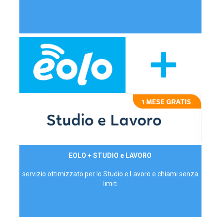
29,90€/mese
EOLO + STUDIO e LAVORO
P.IVA - IVA Inc.
servizio ottimizzato per lo Studio e Lavoro e chiami senza
limiti