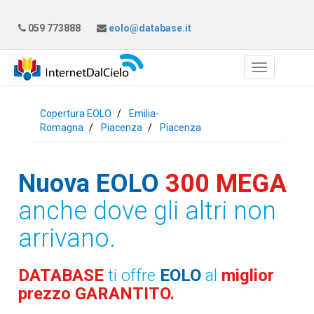
059 773888
eolo@database.it
Copertura EOLO
Emilia-
Romagna
Piacenza
Piacenza
Nuova EOLO
300 MEGA
anche dove gli altri non
arrivano.
DATABASE
ti offre
EOLO
al
miglior
prezzo GARANTITO.