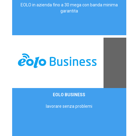
EOLO in azienda fino a 30 mega con banda minima
garantita
Contattaci
EOLO BUSINESS
AZIENDE
lavorare senza problemi