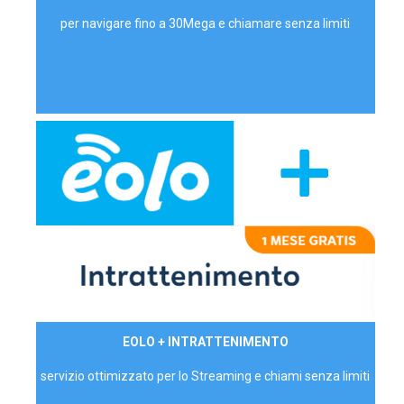
per navigare fino a 30Mega e chiamare senza limiti
29,90€/mese
EOLO + INTRATTENIMENTO
PRIVATI - IVA Inc.
servizio ottimizzato per lo Streaming e chiami senza limiti