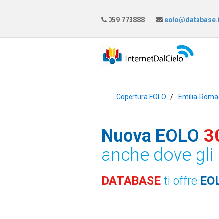
059 773888
eolo@database.i
Copertura EOLO
Emilia-Roma
Nuova EOLO
3
anche dove gli 
DATABASE
ti offre
EO