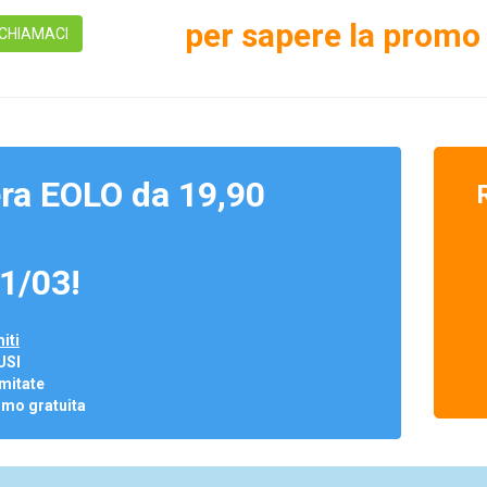
per sapere la promo 
CHIAMACI
ra EOLO da 19,90
1/03!
iti
USI
mitate
omo gratuita