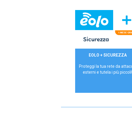
29,90€/mese
EOLO + SICUREZZA
P.IVA - IVA Inc.
Proteggi la tua rete da attac
esterni e tutela i più piccoli