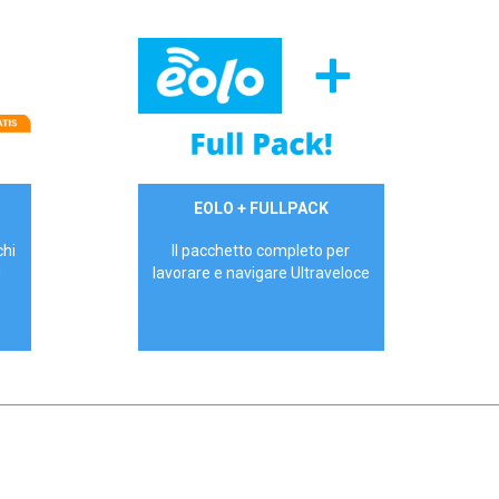
34,90 €/mese
EOLO + FULLPACK
P.IVA - IVA Inc.
chi
Il pacchetto completo per
!
lavorare e navigare Ultraveloce