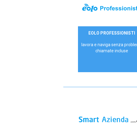
35,00 €/mese
EOLO PROFESSIONISTI
P.IVA - IVA Escl.
lavora e naviga senza proble
chiamate incluse