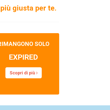
più giusta per te.
RIMANGONO SOLO
EXPIRED
Scopri di più