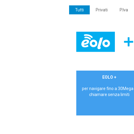
Tutti
Privati
P.Iva
€ 24,90/mese
EOLO +
PRIVATI - IVA Inc.
per navigare fino a 30Mega
chiamare senza limiti