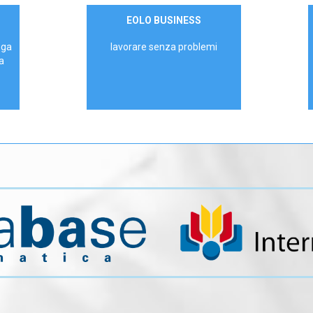
Contattaci
EOLO BUSINESS
AZIENDE
ega
lavorare senza problemi
a