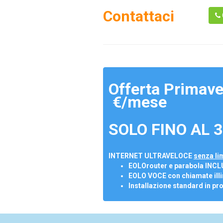
Contattaci
Offerta Primave
€/mese
SOLO FINO AL 3
INTERNET ULTRAVELOCE
senza lim
EOLOrouter e parabola INCL
EOLO VOCE con chiamate illi
Installazione standard in pr