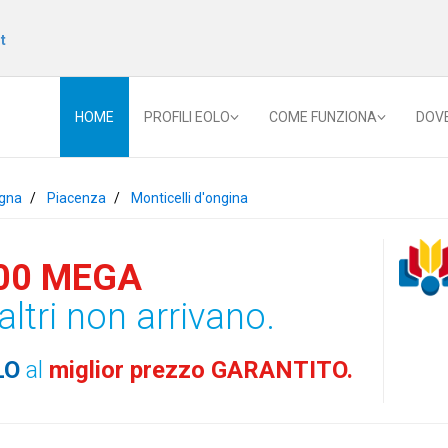
t
HOME
PROFILI EOLO
COME FUNZIONA
DOV
gna
Piacenza
Monticelli d'ongina
00 MEGA
altri non arrivano.
LO
al
miglior prezzo GARANTITO.