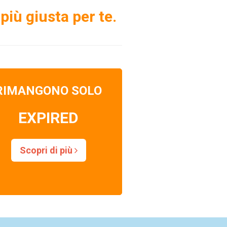
più giusta per te.
RIMANGONO SOLO
EXPIRED
Scopri di più