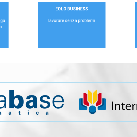
Contattaci
EOLO BUSINESS
AZIENDE
ega
lavorare senza problemi
a