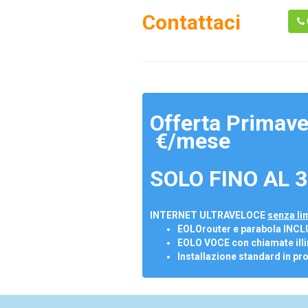
Contattaci
Offerta Primave
€/mese
SOLO FINO AL 3
INTERNET ULTRAVELOCE
senza lim
EOLOrouter e parabola INCL
EOLO VOCE con chiamate illi
Installazione standard in pr