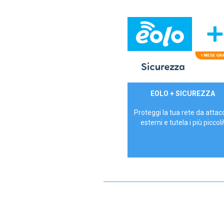
29,90€/mese
EOLO + SICUREZZA
P.IVA - IVA Inc.
Proteggi la tua rete da attac
esterni e tutela i più piccoli