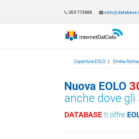
059 773888
eolo@database.i
Copertura EOLO
Emilia-Roma
Nuova EOLO
3
anche dove gli 
DATABASE
ti offre
EO