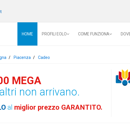
t
HOME
PROFILI EOLO
COME FUNZIONA
DOV
gna
Piacenza
Cadeo
00 MEGA
altri non arrivano.
LO
al
miglior prezzo GARANTITO.