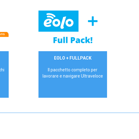
34,90 €/mese
EOLO + FULLPACK
P.IVA - IVA Inc.
chi
Il pacchetto completo per
!
lavorare e navigare Ultraveloce