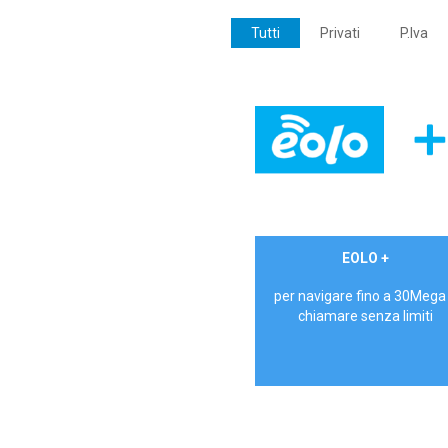
Tutti
Privati
P.Iva
€ 24,90/mese
EOLO +
PRIVATI - IVA Inc.
per navigare fino a 30Mega
chiamare senza limiti