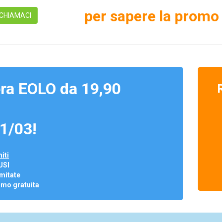
per sapere la promo 
CHIAMACI
ra EOLO da 19,90
1/03!
iti
USI
mitate
omo gratuita