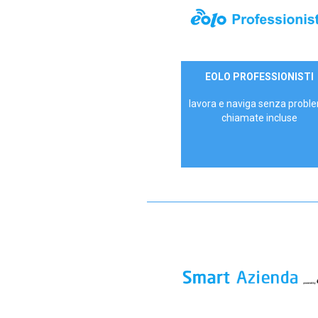
35,00 €/mese
EOLO PROFESSIONISTI
P.IVA - IVA Escl.
lavora e naviga senza proble
chiamate incluse