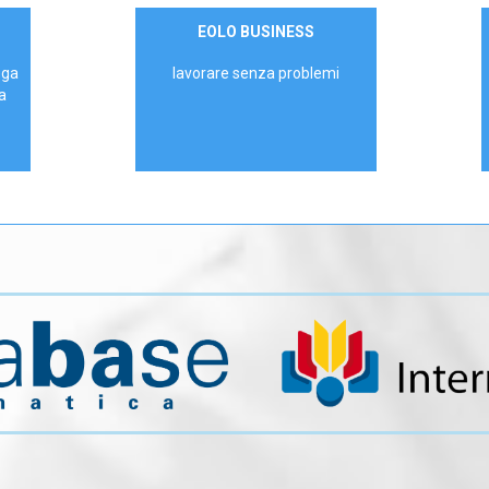
Contattaci
EOLO BUSINESS
AZIENDE
ega
lavorare senza problemi
a