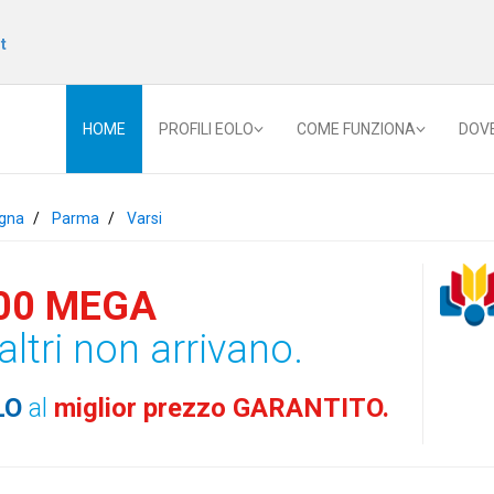
t
HOME
PROFILI EOLO
COME FUNZIONA
DOV
gna
Parma
Varsi
00 MEGA
altri non arrivano.
LO
al
miglior prezzo GARANTITO.