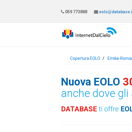
059 773888
eolo@database.i
Copertura EOLO
Emilia-Roma
Nuova EOLO
3
anche dove gli 
DATABASE
ti offre
EO