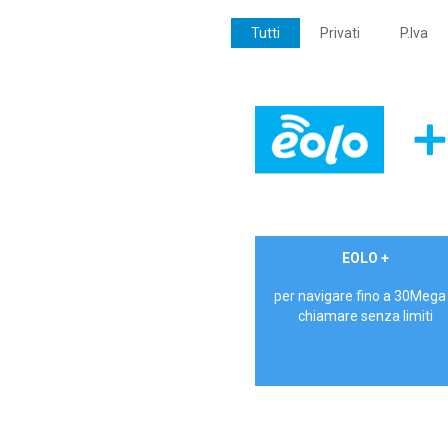
Tutti
Privati
P.Iva
€ 24,90/mese
EOLO +
PRIVATI - IVA Inc.
per navigare fino a 30Mega
chiamare senza limiti