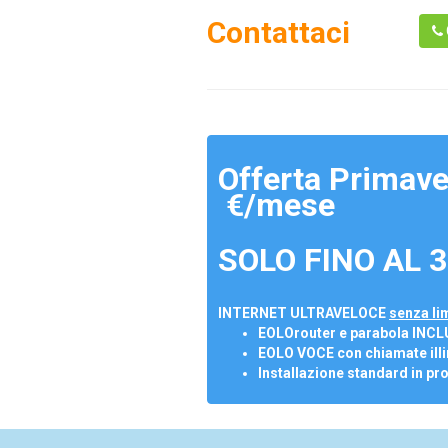
Contattaci
Offerta Primave
€/mese
SOLO FINO AL 3
INTERNET ULTRAVELOCE
senza lim
EOLOrouter e parabola INCL
EOLO VOCE con chiamate illi
Installazione standard in pr