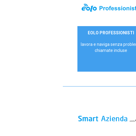
35,00 €/mese
EOLO PROFESSIONISTI
P.IVA - IVA Escl.
lavora e naviga senza proble
chiamate incluse