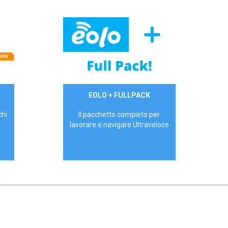
34,90 €/mese
EOLO + FULLPACK
P.IVA - IVA Inc.
chi
Il pacchetto completo per
!
lavorare e navigare Ultraveloce