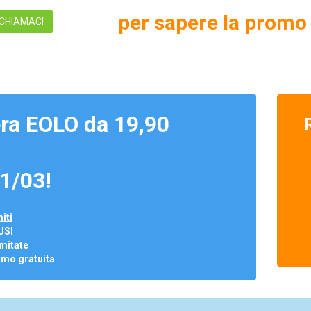
per sapere la promo 
CHIAMACI
ra EOLO da 19,90
1/03!
iti
USI
mitate
omo gratuita