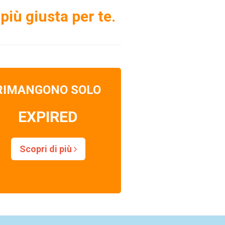
più giusta per te.
RIMANGONO SOLO
EXPIRED
Scopri di più