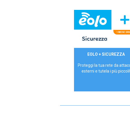
29,90€/mese
EOLO + SICUREZZA
P.IVA - IVA Inc.
Proteggi la tua rete da attac
esterni e tutela i più piccoli