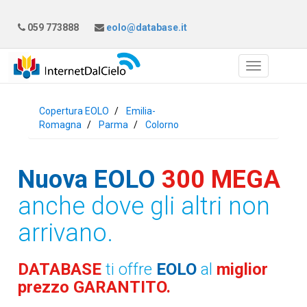
059 773888
eolo@database.it
Copertura EOLO
Emilia-
Romagna
Parma
Colorno
Nuova EOLO
300 MEGA
anche dove gli altri non
arrivano.
DATABASE
ti offre
EOLO
al
miglior
prezzo GARANTITO.