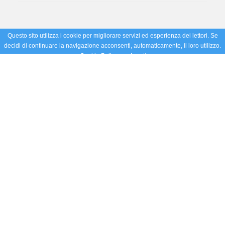
Questo sito utilizza i cookie per migliorare servizi ed esperienza dei lettori. Se
decidi di continuare la navigazione acconsenti, automaticamente, il loro utilizzo.
Cookie Policy
Accetto