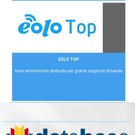
Contattaci
EOLO TOP
AZIENDE
linee simmetriche dedicate per grandi esigenze di banda