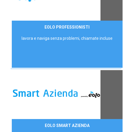
35,00 €/mese
EOLO PROFESSIONISTI
P.IVA - IVA Escl.
lavora e naviga senza problemi, chiamate incluse
Contattaci
EOLO SMART AZIENDA
AZIENDE