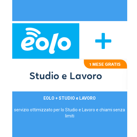
29,90€/mese
EOLO + STUDIO e LAVORO
P.IVA - IVA Inc.
servizio ottimizzato per lo Studio e Lavoro e chiami senza
limiti