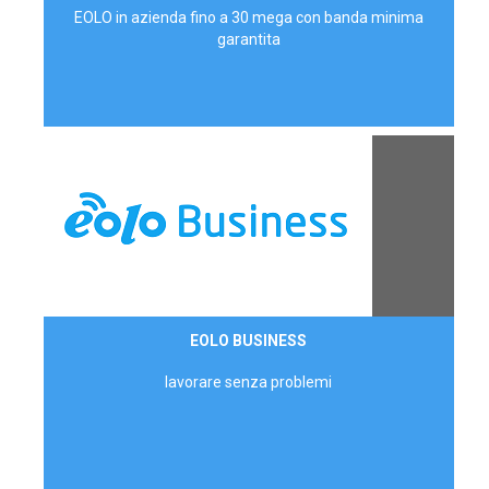
EOLO in azienda fino a 30 mega con banda minima
garantita
Contattaci
EOLO BUSINESS
AZIENDE
lavorare senza problemi