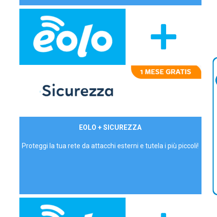
29,90€/mese
EOLO + SICUREZZA
P.IVA - IVA Inc.
Proteggi la tua rete da attacchi esterni e tutela i più piccoli!