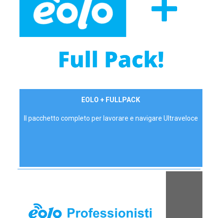
34,90 €/mese
EOLO + FULLPACK
P.IVA - IVA Inc.
Il pacchetto completo per lavorare e navigare Ultraveloce