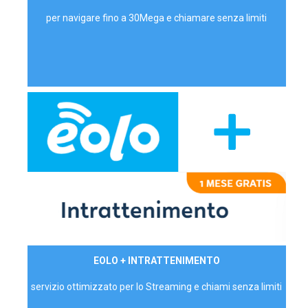
per navigare fino a 30Mega e chiamare senza limiti
29,90€/mese
EOLO + INTRATTENIMENTO
PRIVATI - IVA Inc.
servizio ottimizzato per lo Streaming e chiami senza limiti