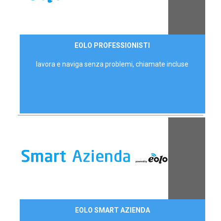
35,00 €/mese
EOLO PROFESSIONISTI
P.IVA - IVA Escl.
lavora e naviga senza problemi, chiamate incluse
Contattaci
EOLO SMART AZIENDA
AZIENDE