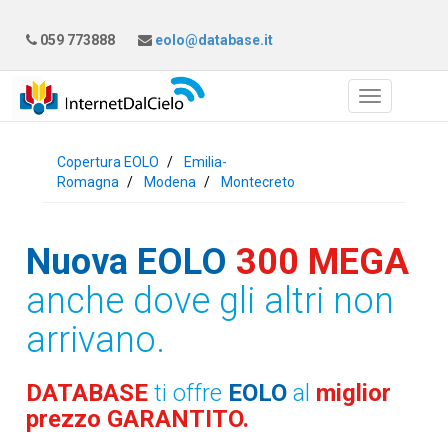
059 773888
eolo@database.it
Copertura EOLO
Emilia-
Romagna
Modena
Montecreto
Nuova EOLO
300 MEGA
anche dove gli altri non
arrivano.
DATABASE
ti offre
EOLO
al
miglior
prezzo GARANTITO.