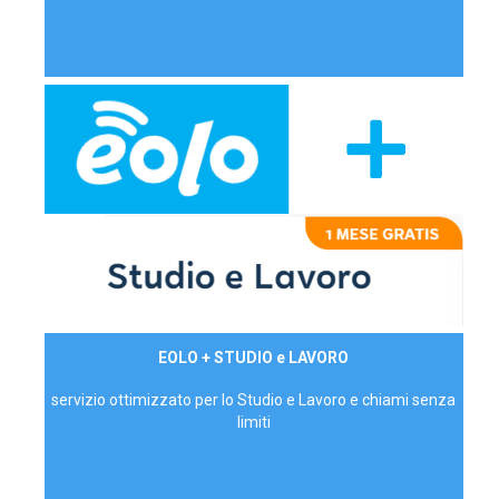
29,90€/mese
EOLO + STUDIO e LAVORO
P.IVA - IVA Inc.
servizio ottimizzato per lo Studio e Lavoro e chiami senza
limiti