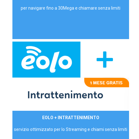
per navigare fino a 30Mega e chiamare senza limiti
29,90€/mese
EOLO + INTRATTENIMENTO
PRIVATI - IVA Inc.
servizio ottimizzato per lo Streaming e chiami senza limiti