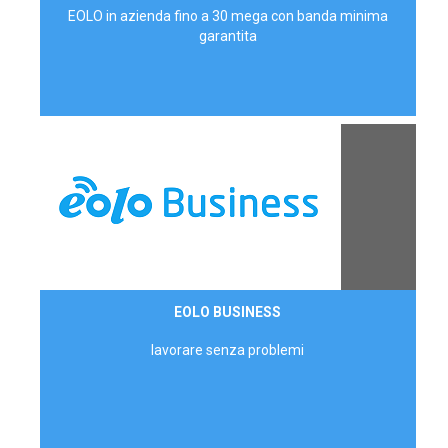
EOLO in azienda fino a 30 mega con banda minima
garantita
Contattaci
EOLO BUSINESS
AZIENDE
lavorare senza problemi