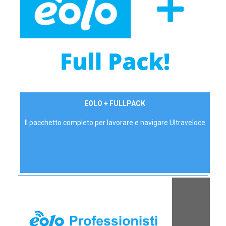
34,90 €/mese
EOLO + FULLPACK
P.IVA - IVA Inc.
Il pacchetto completo per lavorare e navigare Ultraveloce