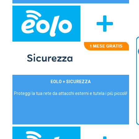
29,90€/mese
EOLO + SICUREZZA
P.IVA - IVA Inc.
Proteggi la tua rete da attacchi esterni e tutela i più piccoli!