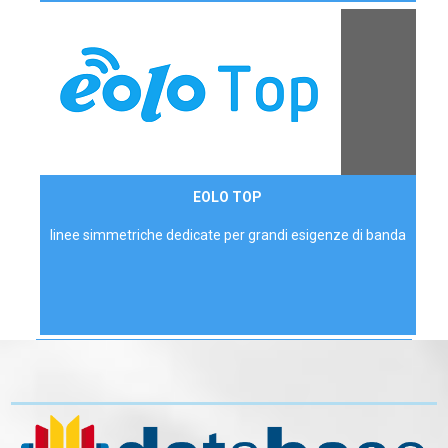
Contattaci
EOLO TOP
AZIENDE
linee simmetriche dedicate per grandi esigenze di banda