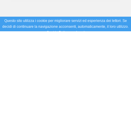
Questo sito utilizza i cookie per migliorare servizi ed esperienza dei lettori. Se
decidi di continuare la navigazione acconsenti, automaticamente, il loro utilizzo.
Cookie Policy
Accetto