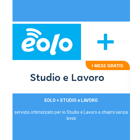
29,90€/mese
EOLO + STUDIO e LAVORO
P.IVA - IVA Inc.
servizio ottimizzato per lo Studio e Lavoro e chiami senza
limiti