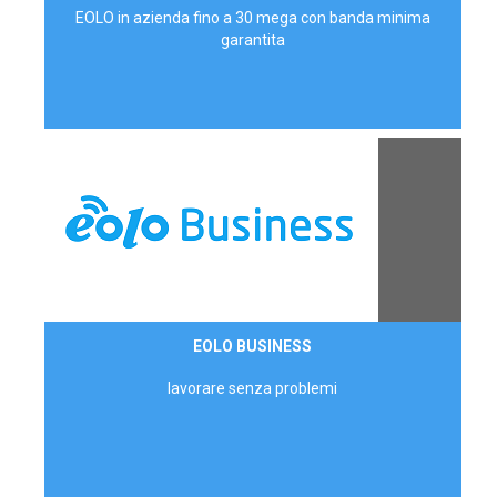
EOLO in azienda fino a 30 mega con banda minima
garantita
Contattaci
EOLO BUSINESS
AZIENDE
lavorare senza problemi