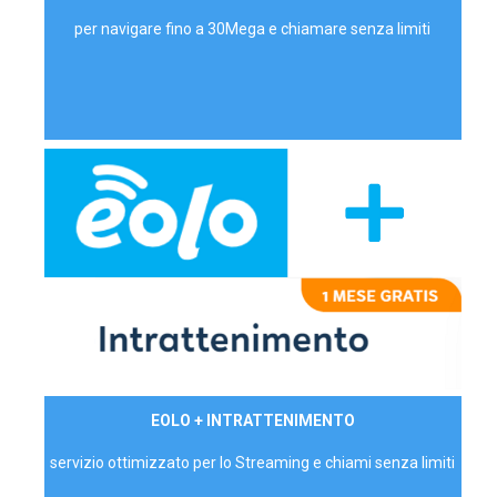
per navigare fino a 30Mega e chiamare senza limiti
29,90€/mese
EOLO + INTRATTENIMENTO
PRIVATI - IVA Inc.
servizio ottimizzato per lo Streaming e chiami senza limiti