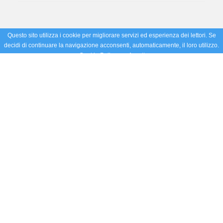
Questo sito utilizza i cookie per migliorare servizi ed esperienza dei lettori. Se
decidi di continuare la navigazione acconsenti, automaticamente, il loro utilizzo.
Cookie Policy
Accetto