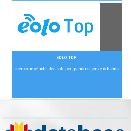
Contattaci
EOLO TOP
AZIENDE
linee simmetriche dedicate per grandi esigenze di banda