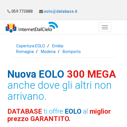
059 773888
eolo@database.it
Copertura EOLO
Emilia-
Romagna
Modena
Bomporto
Nuova EOLO
300 MEGA
anche dove gli altri non
arrivano.
DATABASE
ti offre
EOLO
al
miglior
prezzo GARANTITO.