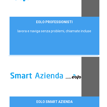
35,00 €/mese
EOLO PROFESSIONISTI
P.IVA - IVA Escl.
lavora e naviga senza problemi, chiamate incluse
Contattaci
EOLO SMART AZIENDA
AZIENDE