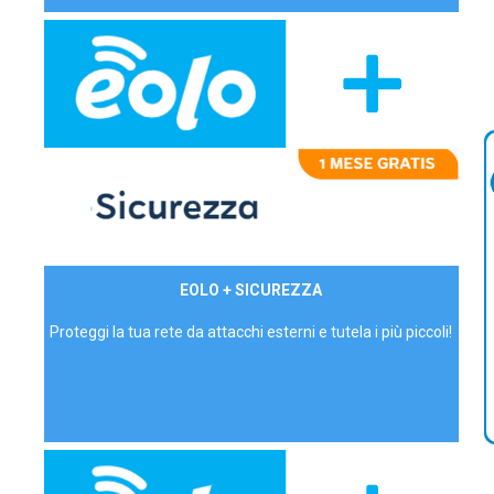
29,90€/mese
EOLO + SICUREZZA
P.IVA - IVA Inc.
Proteggi la tua rete da attacchi esterni e tutela i più piccoli!