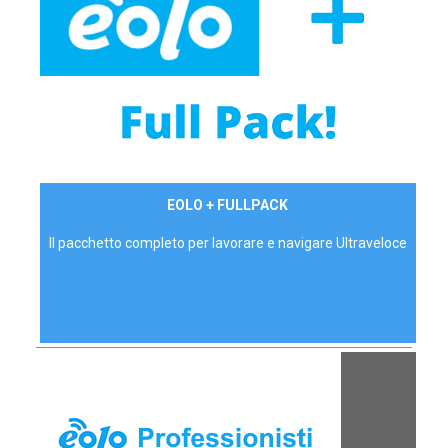
34,90 €/mese
EOLO + FULLPACK
P.IVA - IVA Inc.
Il pacchetto completo per lavorare e navigare Ultraveloce