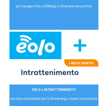
per navigare fino a 30Mega e chiamare senza limiti
29,90€/mese
EOLO + INTRATTENIMENTO
PRIVATI - IVA Inc.
servizio ottimizzato per lo Streaming e chiami senza limiti