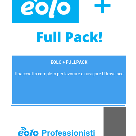
34,90 €/mese
EOLO + FULLPACK
P.IVA - IVA Inc.
Il pacchetto completo per lavorare e navigare Ultraveloce