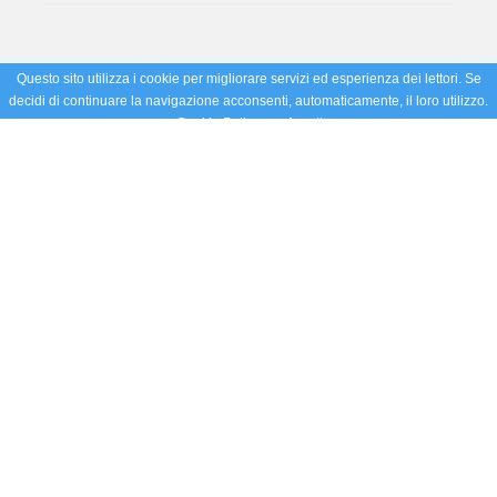
Questo sito utilizza i cookie per migliorare servizi ed esperienza dei lettori. Se
decidi di continuare la navigazione acconsenti, automaticamente, il loro utilizzo.
Cookie Policy
Accetto