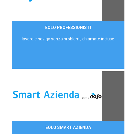
35,00 €/mese
EOLO PROFESSIONISTI
P.IVA - IVA Escl.
lavora e naviga senza problemi, chiamate incluse
Contattaci
EOLO SMART AZIENDA
AZIENDE