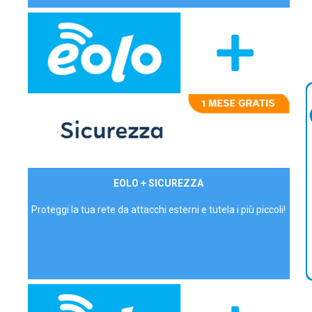
29,90€/mese
EOLO + SICUREZZA
P.IVA - IVA Inc.
Proteggi la tua rete da attacchi esterni e tutela i più piccoli!