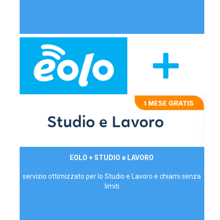
29,90€/mese
EOLO + STUDIO e LAVORO
P.IVA - IVA Inc.
servizio ottimizzato per lo Studio e Lavoro e chiami senza
limiti