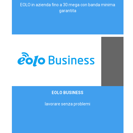
EOLO in azienda fino a 30 mega con banda minima
garantita
Contattaci
EOLO BUSINESS
AZIENDE
lavorare senza problemi