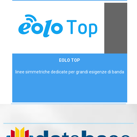
Contattaci
EOLO TOP
AZIENDE
linee simmetriche dedicate per grandi esigenze di banda