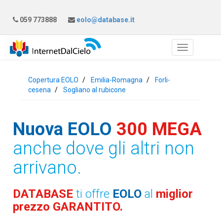
059 773888
eolo@database.it
Copertura EOLO
Emilia-Romagna
Forli-
cesena
Sogliano al rubicone
Nuova EOLO
300 MEGA
anche dove gli altri non
arrivano.
DATABASE
ti offre
EOLO
al
miglior
prezzo GARANTITO.