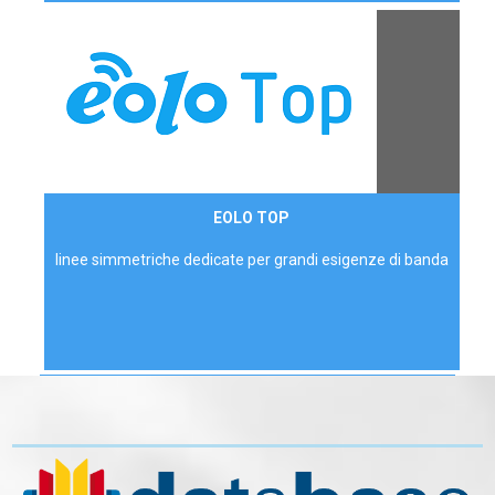
Contattaci
EOLO TOP
AZIENDE
linee simmetriche dedicate per grandi esigenze di banda