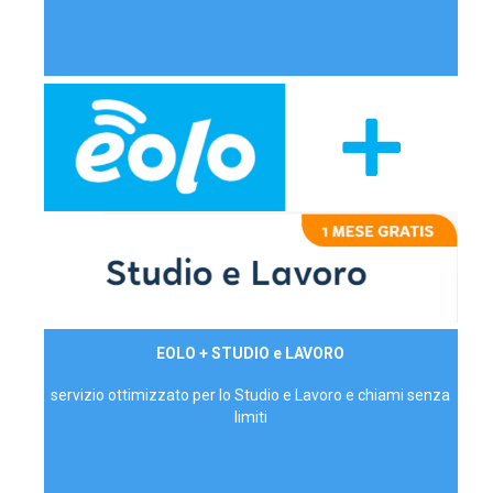
29,90€/mese
EOLO + STUDIO e LAVORO
P.IVA - IVA Inc.
servizio ottimizzato per lo Studio e Lavoro e chiami senza
limiti