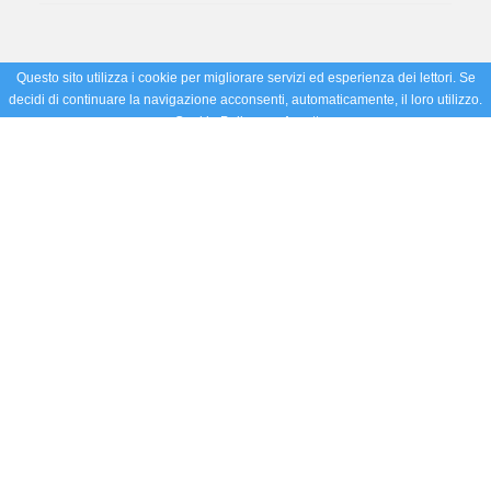
Questo sito utilizza i cookie per migliorare servizi ed esperienza dei lettori. Se
decidi di continuare la navigazione acconsenti, automaticamente, il loro utilizzo.
Cookie Policy
Accetto