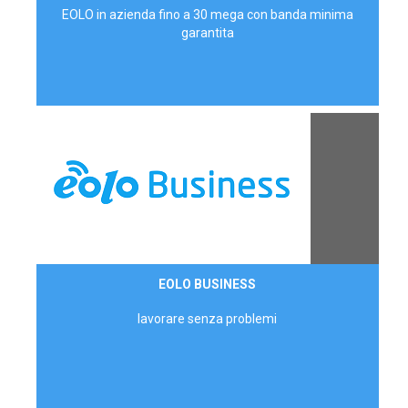
EOLO in azienda fino a 30 mega con banda minima
garantita
Contattaci
EOLO BUSINESS
AZIENDE
lavorare senza problemi