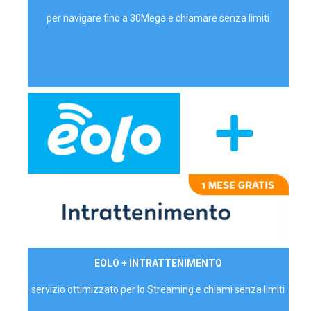
per navigare fino a 30Mega e chiamare senza limiti
29,90€/mese
EOLO + INTRATTENIMENTO
PRIVATI - IVA Inc.
servizio ottimizzato per lo Streaming e chiami senza limiti