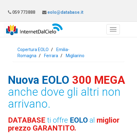
059 773888
eolo@database.it
Copertura EOLO
Emilia-
Romagna
Ferrara
Migliarino
Nuova EOLO
300 MEGA
anche dove gli altri non
arrivano.
DATABASE
ti offre
EOLO
al
miglior
prezzo GARANTITO.