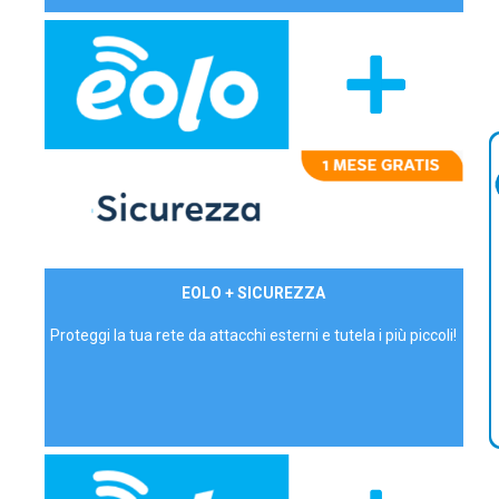
29,90€/mese
EOLO + SICUREZZA
P.IVA - IVA Inc.
Proteggi la tua rete da attacchi esterni e tutela i più piccoli!