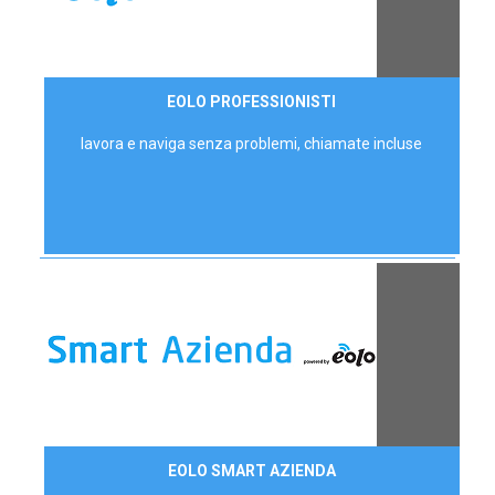
35,00 €/mese
EOLO PROFESSIONISTI
P.IVA - IVA Escl.
lavora e naviga senza problemi, chiamate incluse
Contattaci
EOLO SMART AZIENDA
AZIENDE