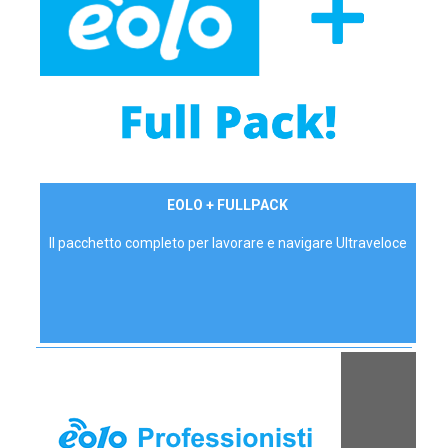
34,90 €/mese
EOLO + FULLPACK
P.IVA - IVA Inc.
Il pacchetto completo per lavorare e navigare Ultraveloce