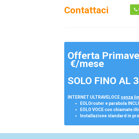
Contattaci
Offerta Primave
€/mese
SOLO FINO AL 3
INTERNET ULTRAVELOCE
senza lim
EOLOrouter e parabola INCL
EOLO VOCE con chiamate illi
Installazione standard in pr