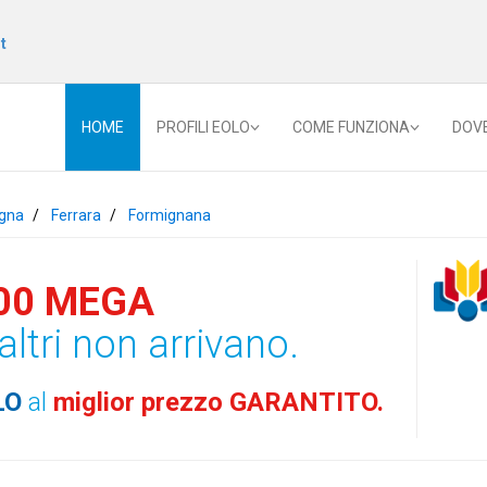
t
HOME
PROFILI EOLO
COME FUNZIONA
DOV
gna
Ferrara
Formignana
00 MEGA
altri non arrivano.
LO
al
miglior prezzo GARANTITO.