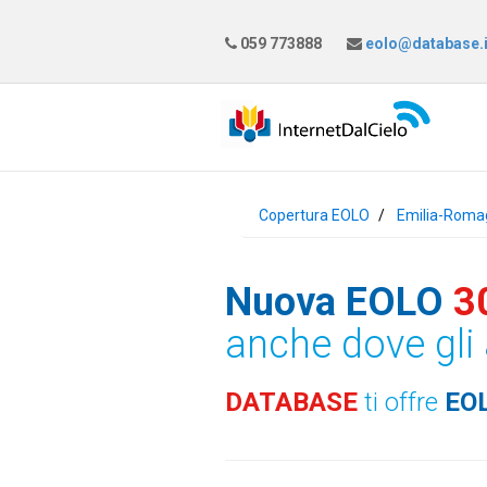
059 773888
eolo@database.i
Copertura EOLO
Emilia-Roma
Nuova EOLO
3
anche dove gli 
DATABASE
ti offre
EO