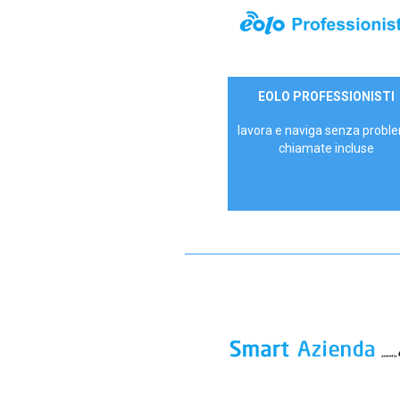
35,00 €/mese
EOLO PROFESSIONISTI
P.IVA - IVA Escl.
lavora e naviga senza proble
chiamate incluse