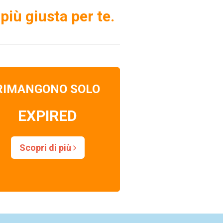
più giusta per te.
RIMANGONO SOLO
EXPIRED
Scopri di più