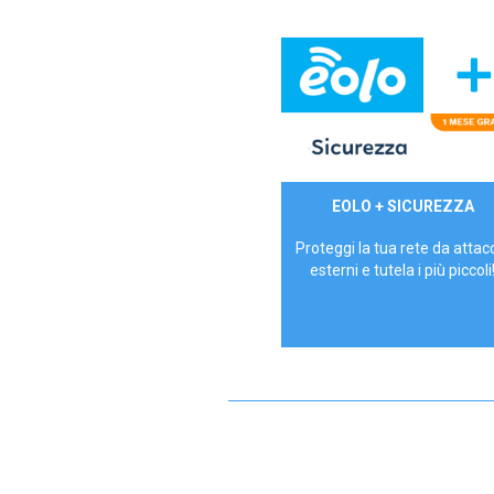
29,90€/mese
EOLO + SICUREZZA
P.IVA - IVA Inc.
Proteggi la tua rete da attac
esterni e tutela i più piccoli