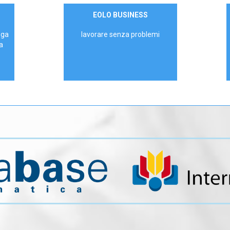
Contattaci
EOLO BUSINESS
AZIENDE
ega
lavorare senza problemi
a