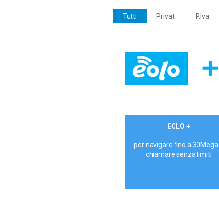
Tutti
Privati
P.Iva
€ 24,90/mese
EOLO +
PRIVATI - IVA Inc.
per navigare fino a 30Mega
chiamare senza limiti