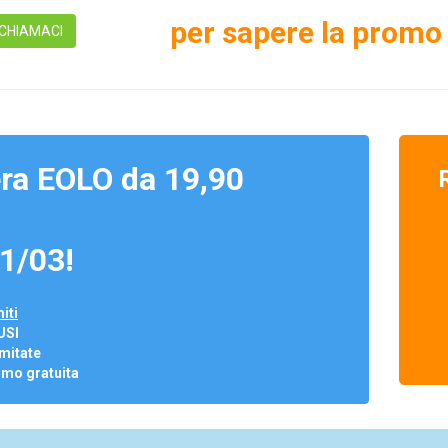
per sapere la promo 
CHIAMACI
ra EOLO da 19,90
1/03!
iti
USI
mitate
omo gratuita