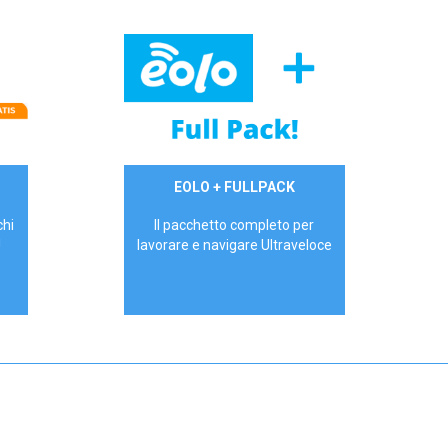
34,90 €/mese
EOLO + FULLPACK
P.IVA - IVA Inc.
chi
Il pacchetto completo per
!
lavorare e navigare Ultraveloce