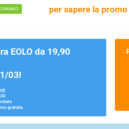
per sapere la promo 
CHIAMACI
ra EOLO da 19,90
1/03!
iti
USI
mitate
omo gratuita