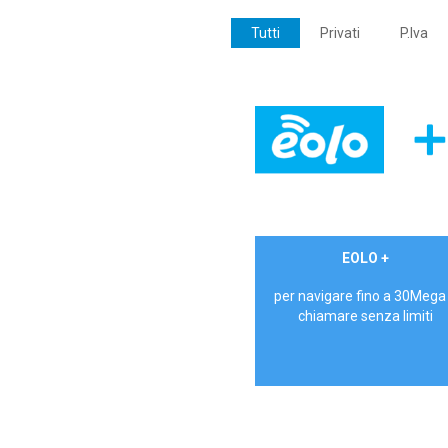
Tutti
Privati
P.Iva
€ 24,90/mese
EOLO +
PRIVATI - IVA Inc.
per navigare fino a 30Mega
chiamare senza limiti