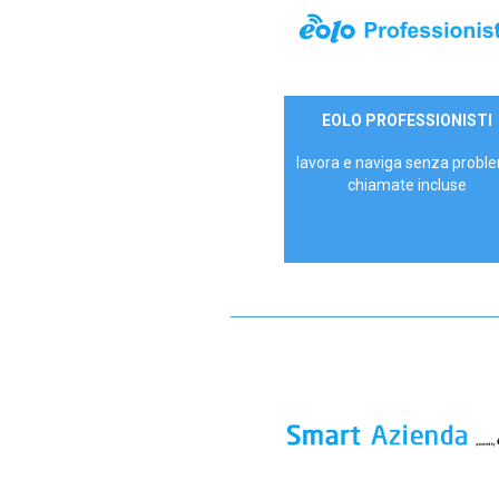
35,00 €/mese
EOLO PROFESSIONISTI
P.IVA - IVA Escl.
lavora e naviga senza proble
chiamate incluse