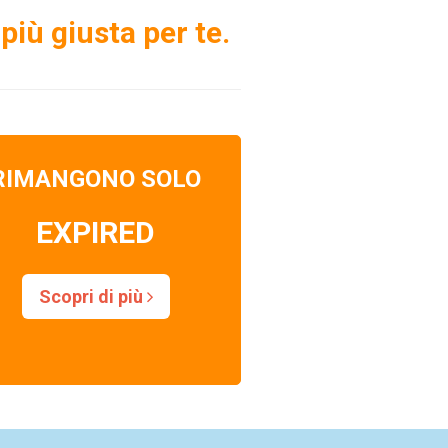
più giusta per te.
RIMANGONO SOLO
EXPIRED
Scopri di più