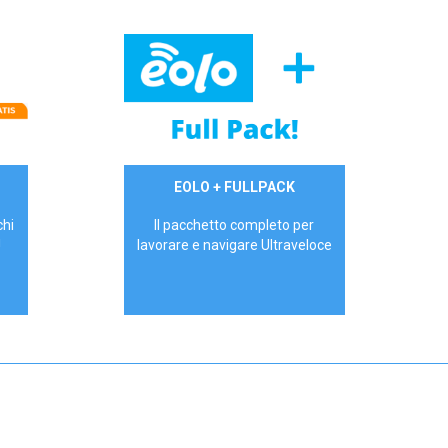
34,90 €/mese
EOLO + FULLPACK
P.IVA - IVA Inc.
chi
Il pacchetto completo per
!
lavorare e navigare Ultraveloce