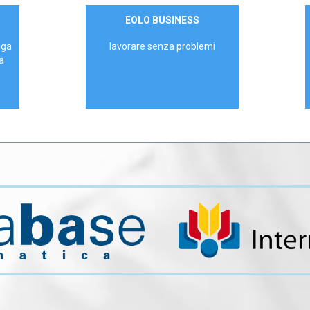
Contattaci
EOLO BUSINESS
AZIENDE
ega
lavorare senza problemi
a