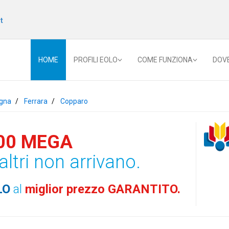
t
HOME
PROFILI EOLO
COME FUNZIONA
DOV
gna
Ferrara
Copparo
00 MEGA
altri non arrivano.
LO
al
miglior prezzo GARANTITO.