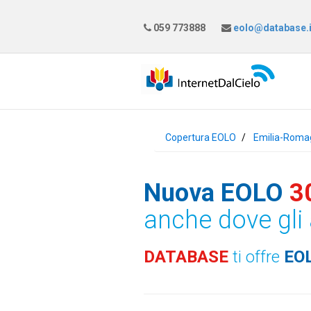
059 773888
eolo@database.i
Copertura EOLO
Emilia-Roma
Nuova EOLO
3
anche dove gli 
DATABASE
ti offre
EO