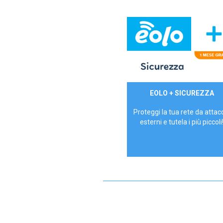
29,90€/mese
EOLO + SICUREZZA
P.IVA - IVA Inc.
Proteggi la tua rete da attac
esterni e tutela i più piccoli