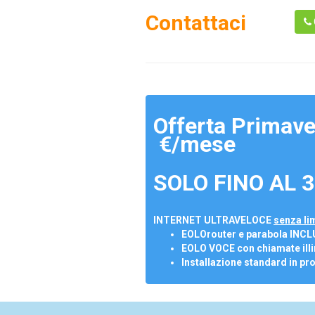
Contattaci
Offerta Primave
€/mese
SOLO FINO AL 3
INTERNET ULTRAVELOCE
senza lim
EOLOrouter e parabola INCL
EOLO VOCE con chiamate illi
Installazione standard in pr