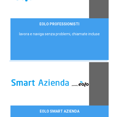
35,00 €/mese
EOLO PROFESSIONISTI
P.IVA - IVA Escl.
lavora e naviga senza problemi, chiamate incluse
Contattaci
EOLO SMART AZIENDA
AZIENDE