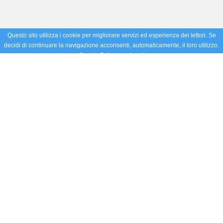
Questo sito utilizza i cookie per migliorare servizi ed esperienza dei lettori. Se
decidi di continuare la navigazione acconsenti, automaticamente, il loro utilizzo.
Cookie Policy
Accetto