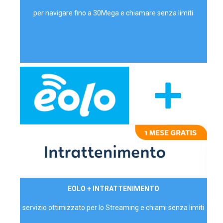
per navigare fino a 30Mega e chiamare senza limiti
29,90€/mese
EOLO + INTRATTENIMENTO
PRIVATI - IVA Inc.
servizio ottimizzato per lo Streaming e chiami senza limiti