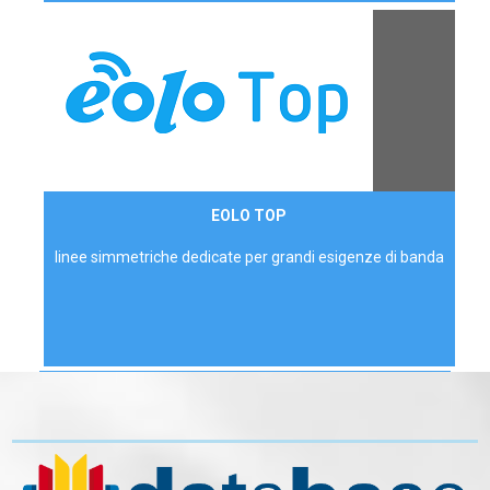
Contattaci
EOLO TOP
AZIENDE
linee simmetriche dedicate per grandi esigenze di banda