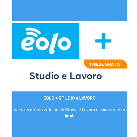
29,90€/mese
EOLO + STUDIO e LAVORO
P.IVA - IVA Inc.
servizio ottimizzato per lo Studio e Lavoro e chiami senza
limiti