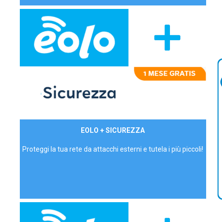
29,90€/mese
EOLO + SICUREZZA
P.IVA - IVA Inc.
Proteggi la tua rete da attacchi esterni e tutela i più piccoli!