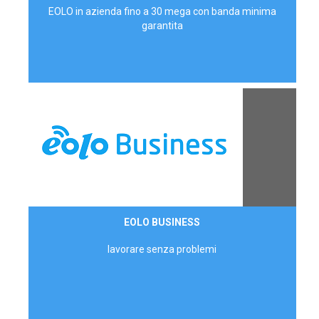
EOLO in azienda fino a 30 mega con banda minima
garantita
Contattaci
EOLO BUSINESS
AZIENDE
lavorare senza problemi