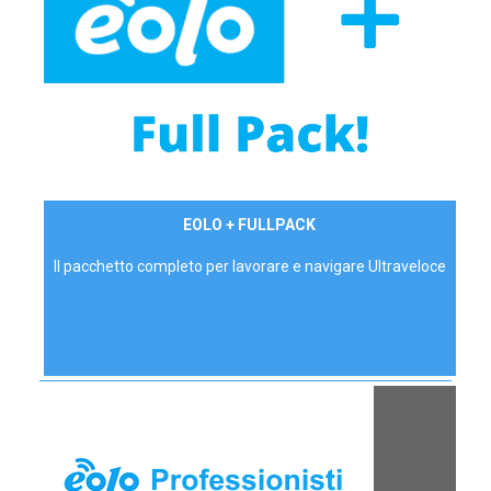
34,90 €/mese
EOLO + FULLPACK
P.IVA - IVA Inc.
Il pacchetto completo per lavorare e navigare Ultraveloce