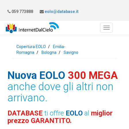
059 773888
eolo@database.it
Copertura EOLO
Emilia-
Romagna
Bologna
Savigno
Nuova EOLO
300 MEGA
anche dove gli altri non
arrivano.
DATABASE
ti offre
EOLO
al
miglior
prezzo GARANTITO.