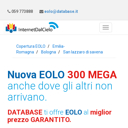
059 773888
eolo@database.it
Copertura EOLO
Emilia-
Romagna
Bologna
San lazzaro di savena
Nuova EOLO
300 MEGA
anche dove gli altri non
arrivano.
DATABASE
ti offre
EOLO
al
miglior
prezzo GARANTITO.