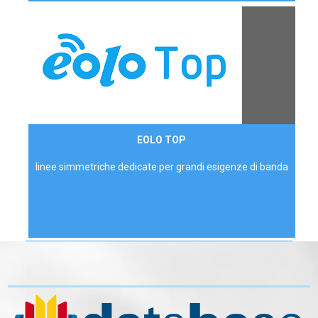
Contattaci
EOLO TOP
AZIENDE
linee simmetriche dedicate per grandi esigenze di banda