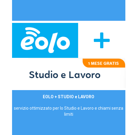
29,90€/mese
EOLO + STUDIO e LAVORO
P.IVA - IVA Inc.
servizio ottimizzato per lo Studio e Lavoro e chiami senza
limiti