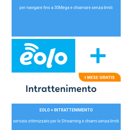
per navigare fino a 30Mega e chiamare senza limiti
29,90€/mese
EOLO + INTRATTENIMENTO
PRIVATI - IVA Inc.
servizio ottimizzato per lo Streaming e chiami senza limiti