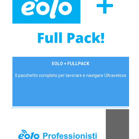
34,90 €/mese
EOLO + FULLPACK
P.IVA - IVA Inc.
Il pacchetto completo per lavorare e navigare Ultraveloce