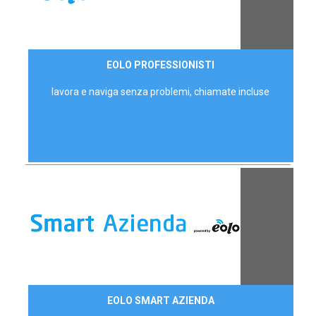
35,00 €/mese
EOLO PROFESSIONISTI
P.IVA - IVA Escl.
lavora e naviga senza problemi, chiamate incluse
Contattaci
EOLO SMART AZIENDA
AZIENDE