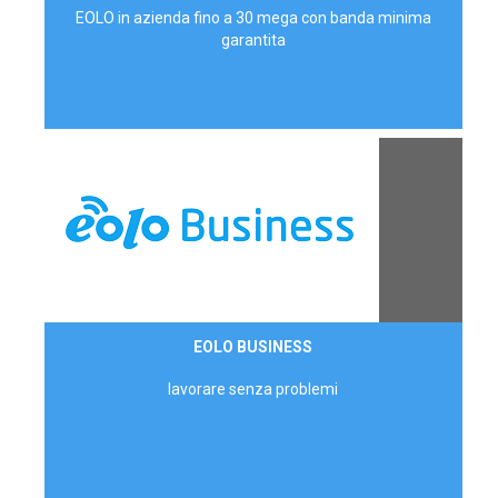
EOLO in azienda fino a 30 mega con banda minima
garantita
Contattaci
EOLO BUSINESS
AZIENDE
lavorare senza problemi