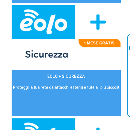
29,90€/mese
EOLO + SICUREZZA
P.IVA - IVA Inc.
Proteggi la tua rete da attacchi esterni e tutela i più piccoli!