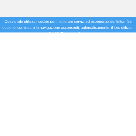
Questo sito utilizza i cookie per migliorare servizi ed esperienza dei lettori. Se
decidi di continuare la navigazione acconsenti, automaticamente, il loro utilizzo.
Cookie Policy
Accetto