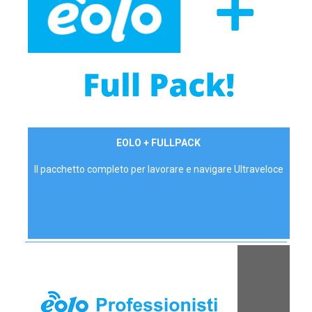
34,90 €/mese
EOLO + FULLPACK
P.IVA - IVA Inc.
Il pacchetto completo per lavorare e navigare Ultraveloce