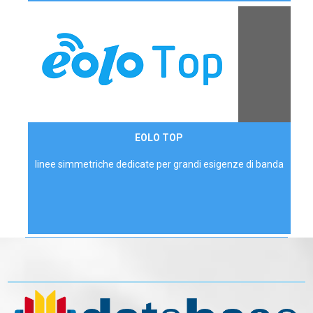
Contattaci
EOLO TOP
AZIENDE
linee simmetriche dedicate per grandi esigenze di banda