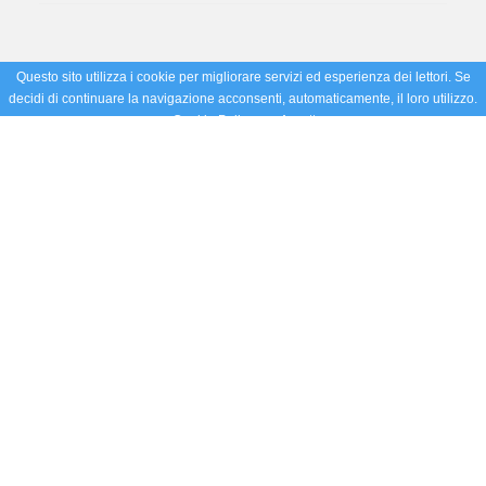
Questo sito utilizza i cookie per migliorare servizi ed esperienza dei lettori. Se
decidi di continuare la navigazione acconsenti, automaticamente, il loro utilizzo.
Cookie Policy
Accetto