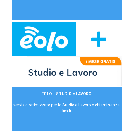
29,90€/mese
EOLO + STUDIO e LAVORO
P.IVA - IVA Inc.
servizio ottimizzato per lo Studio e Lavoro e chiami senza
limiti