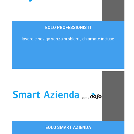
35,00 €/mese
EOLO PROFESSIONISTI
P.IVA - IVA Escl.
lavora e naviga senza problemi, chiamate incluse
Contattaci
EOLO SMART AZIENDA
AZIENDE