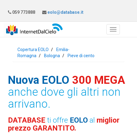
059 773888
eolo@database.it
Copertura EOLO
Emilia-
Romagna
Bologna
Pieve di cento
Nuova EOLO
300 MEGA
anche dove gli altri non
arrivano.
DATABASE
ti offre
EOLO
al
miglior
prezzo GARANTITO.