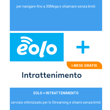
per navigare fino a 30Mega e chiamare senza limiti
29,90€/mese
EOLO + INTRATTENIMENTO
PRIVATI - IVA Inc.
servizio ottimizzato per lo Streaming e chiami senza limiti