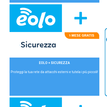
29,90€/mese
EOLO + SICUREZZA
P.IVA - IVA Inc.
Proteggi la tua rete da attacchi esterni e tutela i più piccoli!