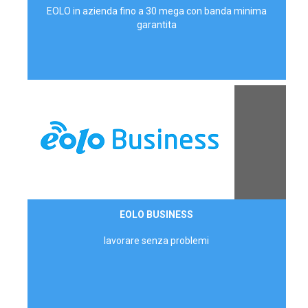
EOLO in azienda fino a 30 mega con banda minima
garantita
Contattaci
EOLO BUSINESS
AZIENDE
lavorare senza problemi