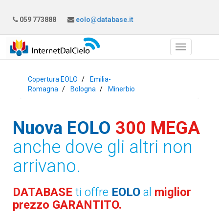
059 773888
eolo@database.it
Copertura EOLO
Emilia-
Romagna
Bologna
Minerbio
Nuova EOLO
300 MEGA
anche dove gli altri non
arrivano.
DATABASE
ti offre
EOLO
al
miglior
prezzo GARANTITO.