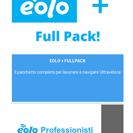
34,90 €/mese
EOLO + FULLPACK
P.IVA - IVA Inc.
Il pacchetto completo per lavorare e navigare Ultraveloce