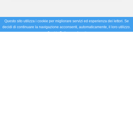
Questo sito utilizza i cookie per migliorare servizi ed esperienza dei lettori. Se
decidi di continuare la navigazione acconsenti, automaticamente, il loro utilizzo.
Cookie Policy
Accetto