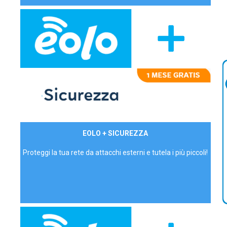
29,90€/mese
EOLO + SICUREZZA
P.IVA - IVA Inc.
Proteggi la tua rete da attacchi esterni e tutela i più piccoli!