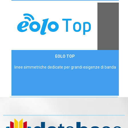
Contattaci
EOLO TOP
AZIENDE
linee simmetriche dedicate per grandi esigenze di banda