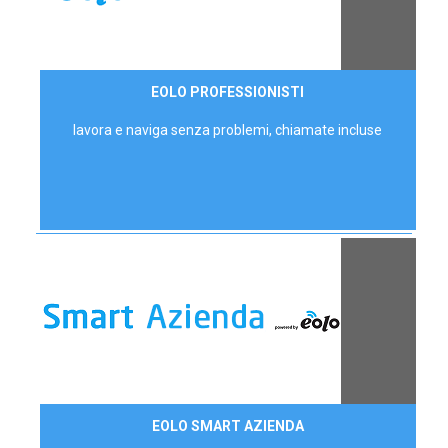
35,00 €/mese
EOLO PROFESSIONISTI
P.IVA - IVA Escl.
lavora e naviga senza problemi, chiamate incluse
Contattaci
EOLO SMART AZIENDA
AZIENDE