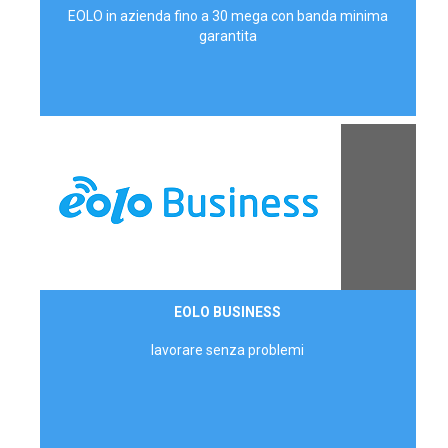
EOLO in azienda fino a 30 mega con banda minima
garantita
Contattaci
EOLO BUSINESS
AZIENDE
lavorare senza problemi