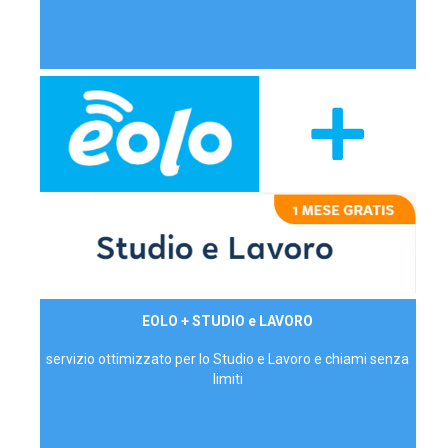
29,90€/mese
EOLO + STUDIO e LAVORO
P.IVA - IVA Inc.
servizio ottimizzato per lo Studio e Lavoro e chiami senza
limiti