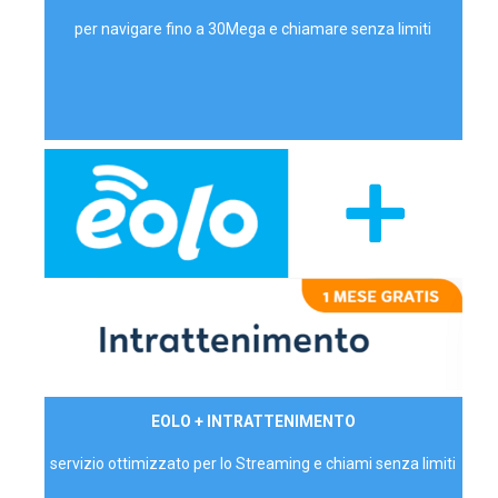
per navigare fino a 30Mega e chiamare senza limiti
29,90€/mese
EOLO + INTRATTENIMENTO
PRIVATI - IVA Inc.
servizio ottimizzato per lo Streaming e chiami senza limiti