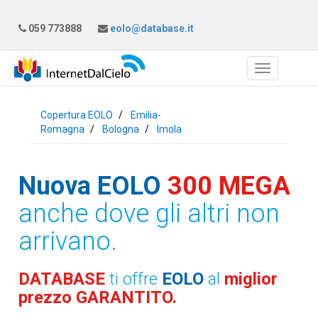
059 773888
eolo@database.it
Copertura EOLO
Emilia-
Romagna
Bologna
Imola
Nuova EOLO
300 MEGA
anche dove gli altri non
arrivano.
DATABASE
ti offre
EOLO
al
miglior
prezzo GARANTITO.