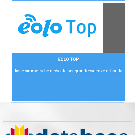
Contattaci
EOLO TOP
AZIENDE
linee simmetriche dedicate per grandi esigenze di banda