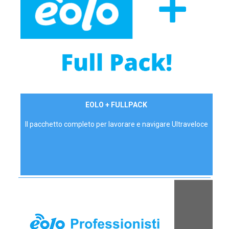
34,90 €/mese
EOLO + FULLPACK
P.IVA - IVA Inc.
Il pacchetto completo per lavorare e navigare Ultraveloce