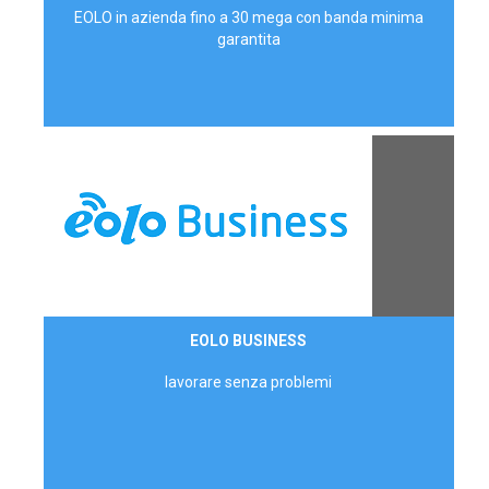
EOLO in azienda fino a 30 mega con banda minima
garantita
Contattaci
EOLO BUSINESS
AZIENDE
lavorare senza problemi