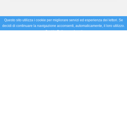
Questo sito utilizza i cookie per migliorare servizi ed esperienza dei lettori. Se
decidi di continuare la navigazione acconsenti, automaticamente, il loro utilizzo.
Cookie Policy
Accetto