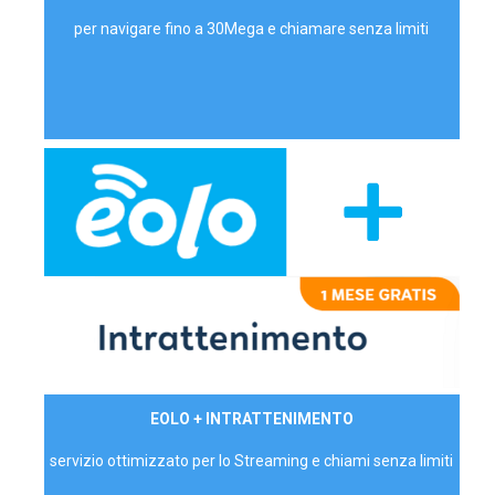
per navigare fino a 30Mega e chiamare senza limiti
29,90€/mese
EOLO + INTRATTENIMENTO
PRIVATI - IVA Inc.
servizio ottimizzato per lo Streaming e chiami senza limiti