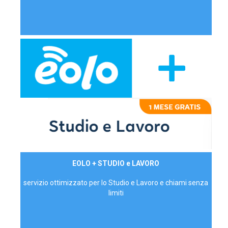
29,90€/mese
EOLO + STUDIO e LAVORO
P.IVA - IVA Inc.
servizio ottimizzato per lo Studio e Lavoro e chiami senza
limiti