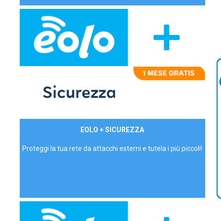
29,90€/mese
EOLO + SICUREZZA
P.IVA - IVA Inc.
Proteggi la tua rete da attacchi esterni e tutela i più piccoli!