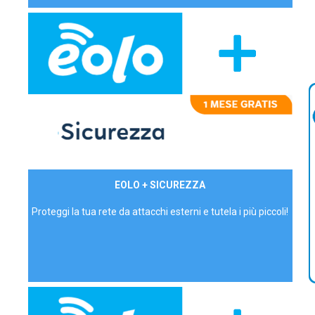
29,90€/mese
EOLO + SICUREZZA
P.IVA - IVA Inc.
Proteggi la tua rete da attacchi esterni e tutela i più piccoli!