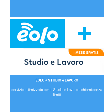
29,90€/mese
EOLO + STUDIO e LAVORO
P.IVA - IVA Inc.
servizio ottimizzato per lo Studio e Lavoro e chiami senza
limiti