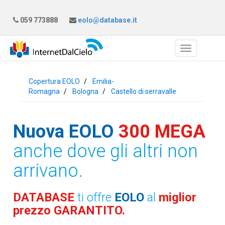
059 773888
eolo@database.it
Copertura EOLO
Emilia-
Romagna
Bologna
Castello di serravalle
Nuova EOLO
300 MEGA
anche dove gli altri non
arrivano.
DATABASE
ti offre
EOLO
al
miglior
prezzo GARANTITO.