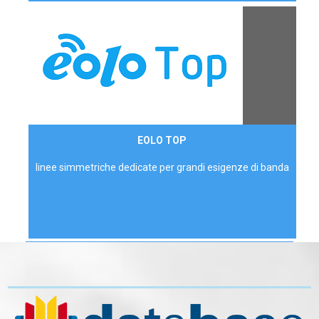
Contattaci
EOLO TOP
AZIENDE
linee simmetriche dedicate per grandi esigenze di banda