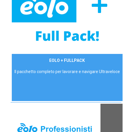
34,90 €/mese
EOLO + FULLPACK
P.IVA - IVA Inc.
Il pacchetto completo per lavorare e navigare Ultraveloce