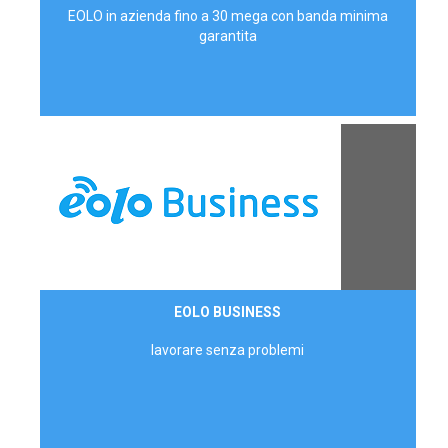
EOLO in azienda fino a 30 mega con banda minima
garantita
Contattaci
EOLO BUSINESS
AZIENDE
lavorare senza problemi