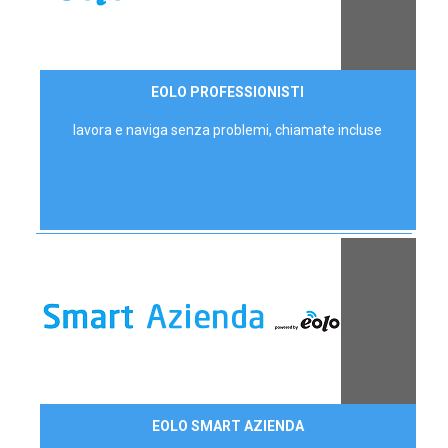
35,00 €/mese
EOLO PROFESSIONISTI
P.IVA - IVA Escl.
lavora e naviga senza problemi, chiamate incluse
Contattaci
EOLO SMART AZIENDA
AZIENDE