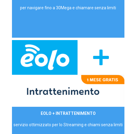
per navigare fino a 30Mega e chiamare senza limiti
29,90€/mese
EOLO + INTRATTENIMENTO
PRIVATI - IVA Inc.
servizio ottimizzato per lo Streaming e chiami senza limiti