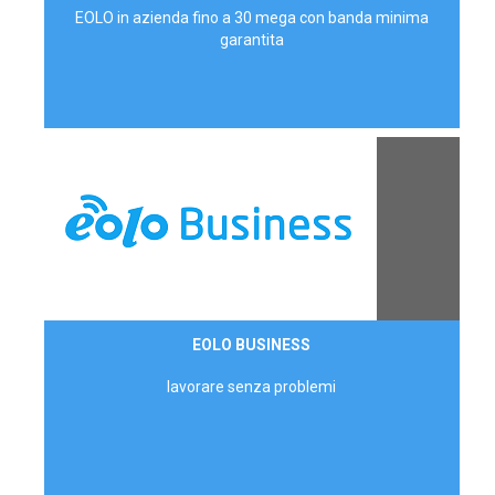
EOLO in azienda fino a 30 mega con banda minima
garantita
Contattaci
EOLO BUSINESS
AZIENDE
lavorare senza problemi