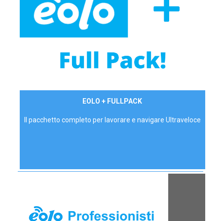
34,90 €/mese
EOLO + FULLPACK
P.IVA - IVA Inc.
Il pacchetto completo per lavorare e navigare Ultraveloce