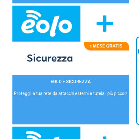
29,90€/mese
EOLO + SICUREZZA
P.IVA - IVA Inc.
Proteggi la tua rete da attacchi esterni e tutela i più piccoli!