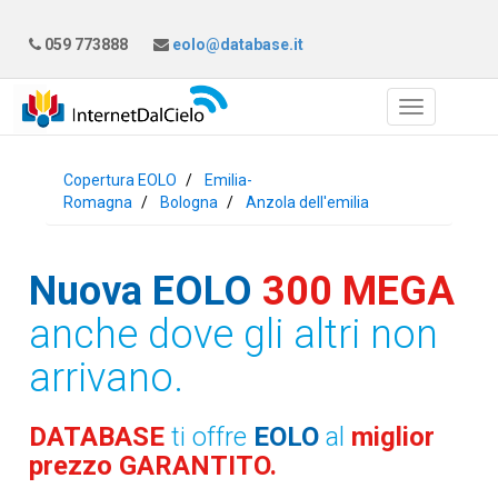
059 773888
eolo@database.it
Copertura EOLO
Emilia-
Romagna
Bologna
Anzola dell'emilia
Nuova EOLO
300 MEGA
anche dove gli altri non
arrivano.
DATABASE
ti offre
EOLO
al
miglior
prezzo GARANTITO.