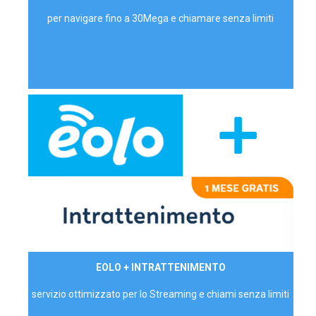
per navigare fino a 30Mega e chiamare senza limiti
29,90€/mese
EOLO + INTRATTENIMENTO
PRIVATI - IVA Inc.
servizio ottimizzato per lo Streaming e chiami senza limiti