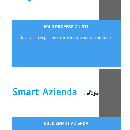
35,00 €/mese
EOLO PROFESSIONISTI
P.IVA - IVA Escl.
lavora e naviga senza problemi, chiamate incluse
Contattaci
EOLO SMART AZIENDA
AZIENDE