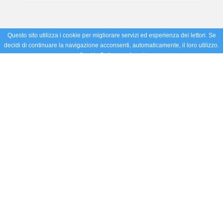
Questo sito utilizza i cookie per migliorare servizi ed esperienza dei lettori. Se
decidi di continuare la navigazione acconsenti, automaticamente, il loro utilizzo.
Cookie Policy
Accetto