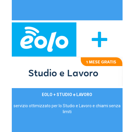
29,90€/mese
EOLO + STUDIO e LAVORO
P.IVA - IVA Inc.
servizio ottimizzato per lo Studio e Lavoro e chiami senza
limiti