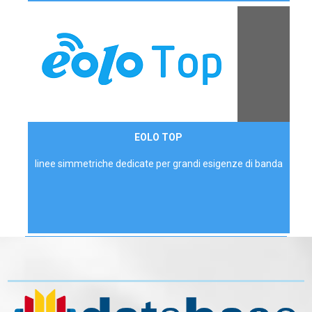
Contattaci
EOLO TOP
AZIENDE
linee simmetriche dedicate per grandi esigenze di banda