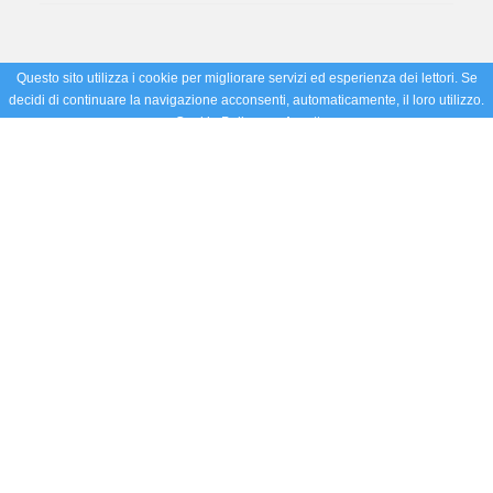
Questo sito utilizza i cookie per migliorare servizi ed esperienza dei lettori. Se
decidi di continuare la navigazione acconsenti, automaticamente, il loro utilizzo.
Cookie Policy
Accetto