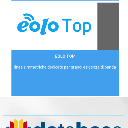
Contattaci
EOLO TOP
AZIENDE
linee simmetriche dedicate per grandi esigenze di banda