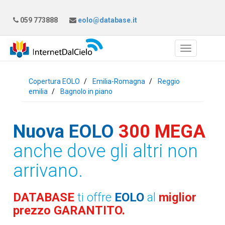
059 773888
eolo@database.it
Copertura EOLO
Emilia-Romagna
Reggio
emilia
Bagnolo in piano
Nuova EOLO
300 MEGA
anche dove gli altri non
arrivano.
DATABASE
ti offre
EOLO
al
miglior
prezzo GARANTITO.