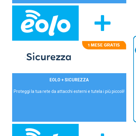
29,90€/mese
EOLO + SICUREZZA
P.IVA - IVA Inc.
Proteggi la tua rete da attacchi esterni e tutela i più piccoli!