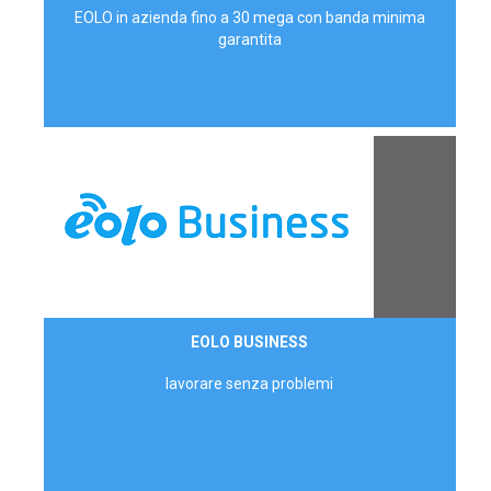
EOLO in azienda fino a 30 mega con banda minima
garantita
Contattaci
EOLO BUSINESS
AZIENDE
lavorare senza problemi