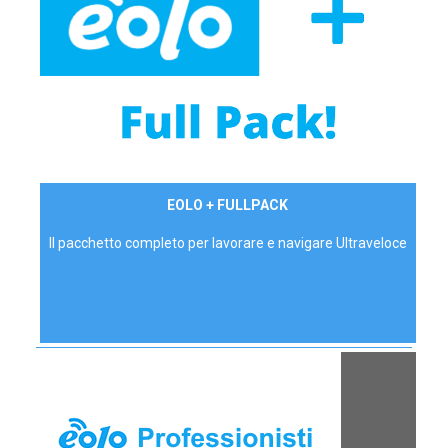
34,90 €/mese
EOLO + FULLPACK
P.IVA - IVA Inc.
Il pacchetto completo per lavorare e navigare Ultraveloce