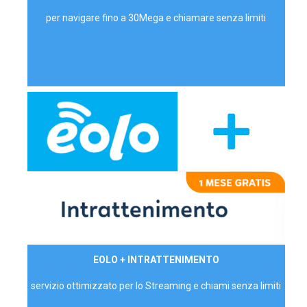
per navigare fino a 30Mega e chiamare senza limiti
29,90€/mese
EOLO + INTRATTENIMENTO
PRIVATI - IVA Inc.
servizio ottimizzato per lo Streaming e chiami senza limiti