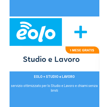
29,90€/mese
EOLO + STUDIO e LAVORO
P.IVA - IVA Inc.
servizio ottimizzato per lo Studio e Lavoro e chiami senza
limiti