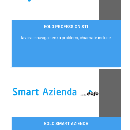
35,00 €/mese
EOLO PROFESSIONISTI
P.IVA - IVA Escl.
lavora e naviga senza problemi, chiamate incluse
Contattaci
EOLO SMART AZIENDA
AZIENDE