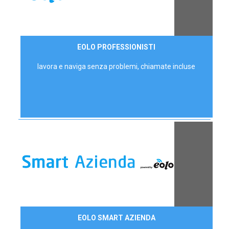
35,00 €/mese
EOLO PROFESSIONISTI
P.IVA - IVA Escl.
lavora e naviga senza problemi, chiamate incluse
Contattaci
EOLO SMART AZIENDA
AZIENDE