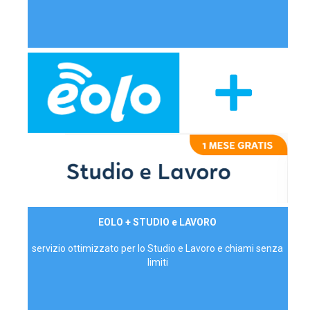
29,90€/mese
EOLO + STUDIO e LAVORO
P.IVA - IVA Inc.
servizio ottimizzato per lo Studio e Lavoro e chiami senza
limiti