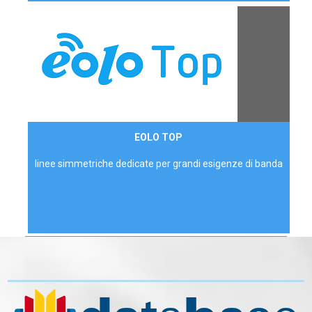
Contattaci
EOLO TOP
AZIENDE
linee simmetriche dedicate per grandi esigenze di banda