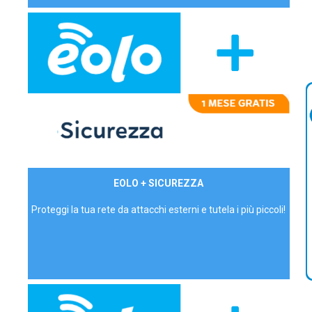
29,90€/mese
EOLO + SICUREZZA
P.IVA - IVA Inc.
Proteggi la tua rete da attacchi esterni e tutela i più piccoli!