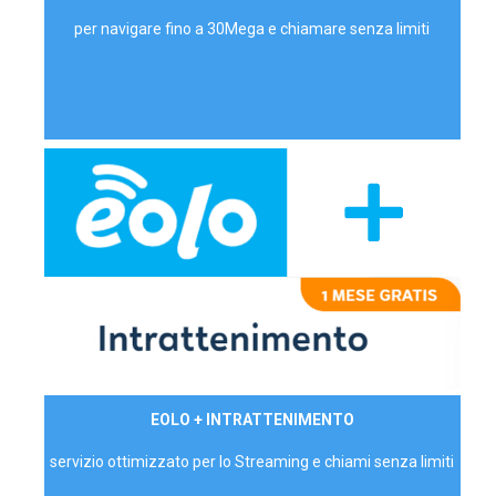
per navigare fino a 30Mega e chiamare senza limiti
29,90€/mese
EOLO + INTRATTENIMENTO
PRIVATI - IVA Inc.
servizio ottimizzato per lo Streaming e chiami senza limiti