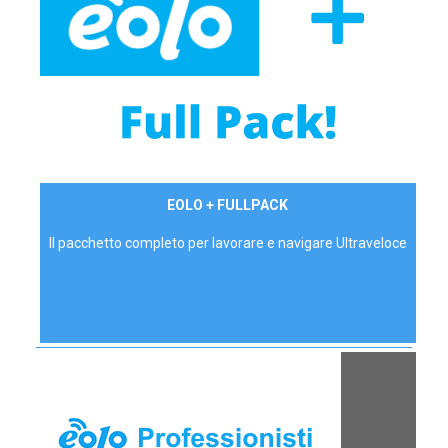
34,90 €/mese
EOLO + FULLPACK
P.IVA - IVA Inc.
Il pacchetto completo per lavorare e navigare Ultraveloce