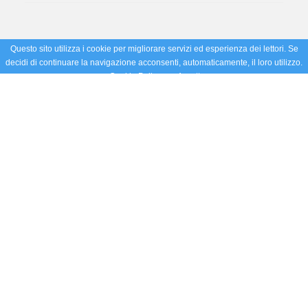
Questo sito utilizza i cookie per migliorare servizi ed esperienza dei lettori. Se
decidi di continuare la navigazione acconsenti, automaticamente, il loro utilizzo.
Cookie Policy
Accetto