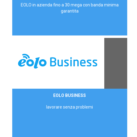
EOLO in azienda fino a 30 mega con banda minima
garantita
Contattaci
EOLO BUSINESS
AZIENDE
lavorare senza problemi