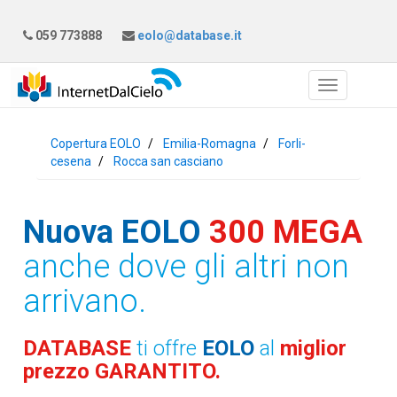
059 773888
eolo@database.it
Copertura EOLO
Emilia-Romagna
Forli-
cesena
Rocca san casciano
Nuova EOLO
300 MEGA
anche dove gli altri non
arrivano.
DATABASE
ti offre
EOLO
al
miglior
prezzo GARANTITO.