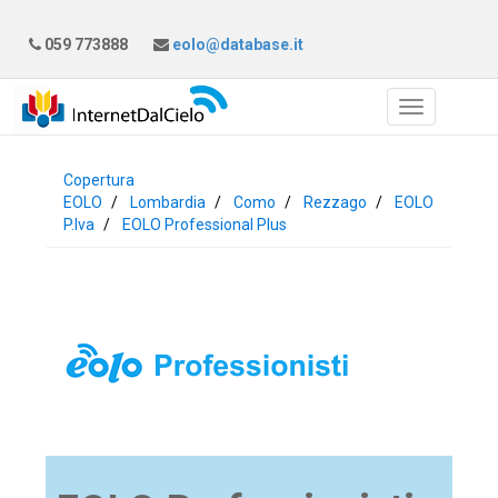
059 773888
eolo@database.it
Copertura
EOLO
Lombardia
Como
Rezzago
EOLO
P.Iva
EOLO Professional Plus