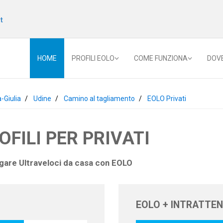
t
HOME
PROFILI EOLO
COME FUNZIONA
DOV
a-Giulia
Udine
Camino al tagliamento
EOLO Privati
ROFILI PER PRIVATI
igare Ultraveloci da casa con
EOLO
EOLO + INTRATTE