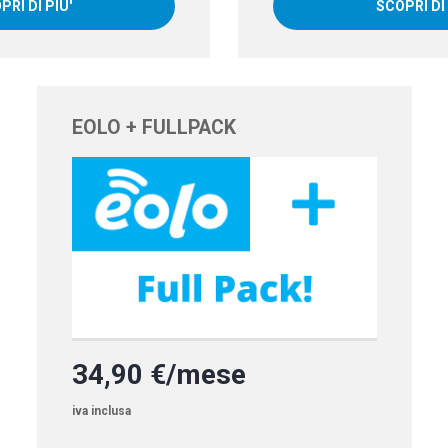
PRI DI PIU'
SCOPRI DI 
EOLO + FULLPACK
34,90 €/mese
iva inclusa