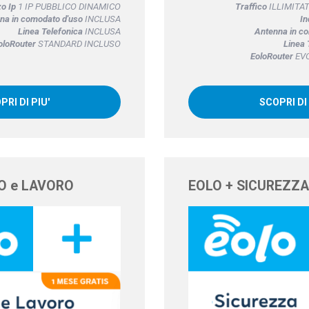
zo Ip
1 IP PUBBLICO DINAMICO
Traffico
ILLIMITATO
na in comodato d'uso
INCLUSA
In
Linea Telefonica
INCLUSA
Antenna in c
oloRouter
STANDARD INCLUSO
Linea 
EoloRouter
EVO
PRI DI PIU'
SCOPRI DI 
O e LAVORO
EOLO + SICUREZZA