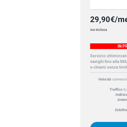
29,90€/m
iva inclusa
IN 
Servizio ottimizzat
navighi fino alla M
e chiami senza limit
Velocità
connessio
Traffico
IL
Indiriz
Anten
EoloRo