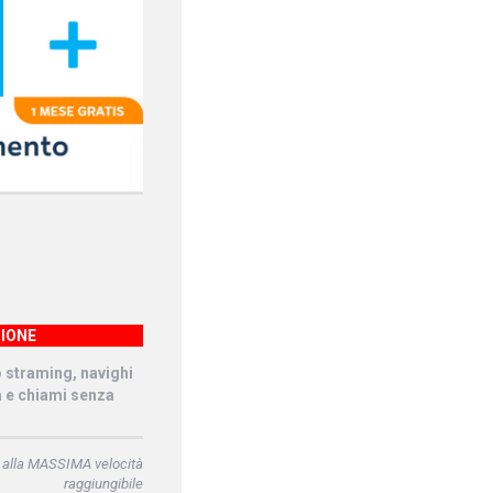
IONE
o straming, navighi
à e chiami senza
 alla MASSIMA velocità
raggiungibile