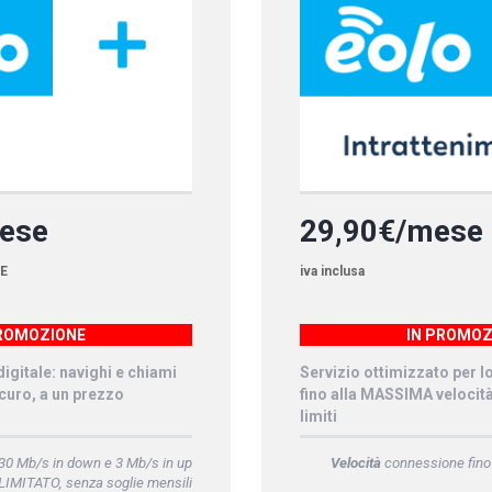
mese
29,90€/mese
RE
iva inclusa
PROMOZIONE
IN PROMOZ
igitale: navighi e chiami
Servizio ottimizzato per l
curo, a un prezzo
fino alla MASSIMA velocit
limiti
30 Mb/s in down e 3 Mb/s in up
Velocità
connessione fino
LIMITATO, senza soglie mensili