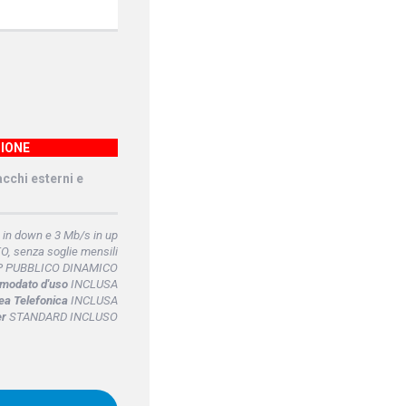
IONE
acchi esterni e
in down e 3 Mb/s in up
, senza soglie mensili
P PUBBLICO DINAMICO
omodato d'uso
INCLUSA
ea Telefonica
INCLUSA
er
STANDARD INCLUSO