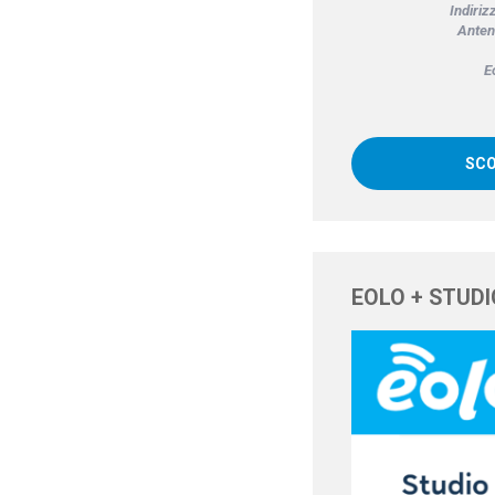
Indiriz
Anten
E
SCO
EOLO + STUDI