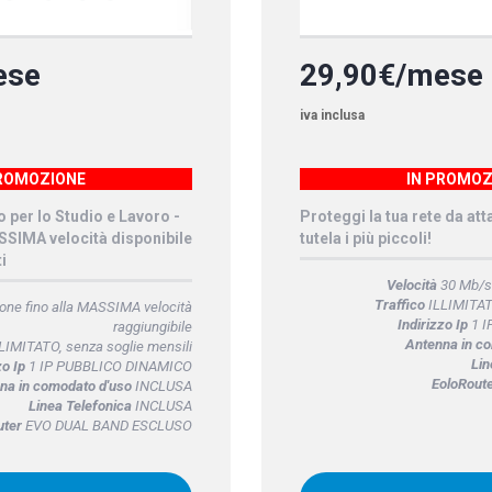
ese
29,90€/mese
iva inclusa
PROMOZIONE
IN PROMOZ
o per lo Studio e Lavoro -
Proteggi la tua rete da att
ASSIMA velocità disponibile
tutela i più piccoli!
i
Velocità
30 Mb/s 
Traffico
ILLIMITATO
ne fino alla MASSIMA velocità
Indirizzo Ip
1 I
raggiungibile
Antenna in c
LIMITATO, senza soglie mensili
Lin
zo Ip
1 IP PUBBLICO DINAMICO
EoloRout
na in comodato d'uso
INCLUSA
Linea Telefonica
INCLUSA
uter
EVO DUAL BAND ESCLUSO