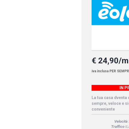
€ 24,90/
iva inclusa PER SEMP
IN 
La tua casa dventa d
sempre, veloce e si
conveniente
Velocità
Traffico
IL