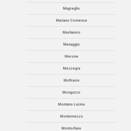
Magreglio
Mariano Comense
Maslianico
Menaggio
Merone
Mezzegra
Moltrasio
Monguzzo
Montano Lucino
Montemezzo
Montorfano