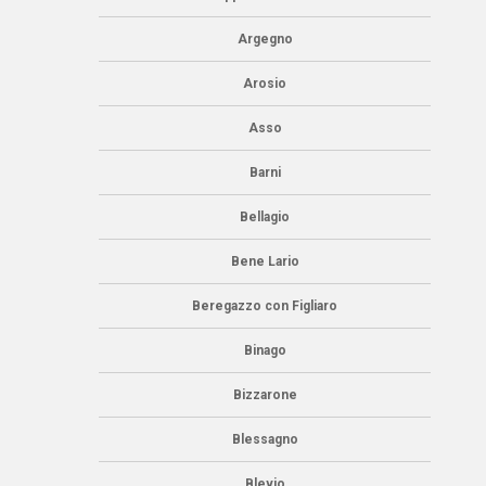
Argegno
Arosio
Asso
Barni
Bellagio
Bene Lario
Beregazzo con Figliaro
Binago
Bizzarone
Blessagno
Blevio