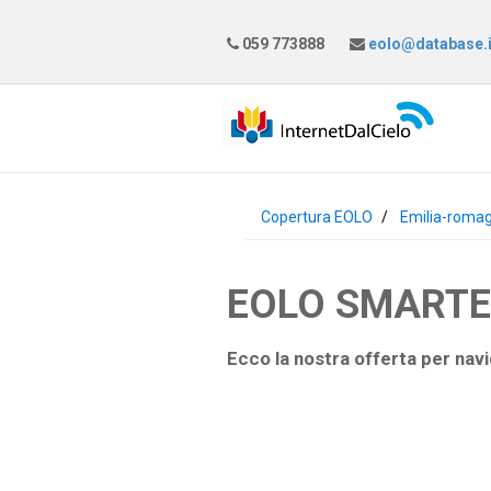
059 773888
eolo@database.i
Copertura EOLO
Emilia-roma
EOLO SMARTEAS
Ecco la nostra offerta per navi