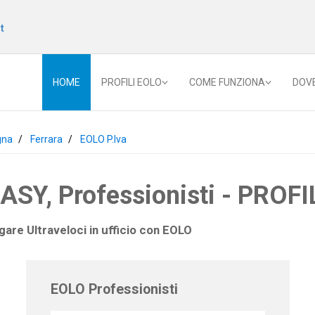
t
HOME
PROFILI EOLO
COME FUNZIONA
DOV
gna
Ferrara
EOLO P.Iva
Y, Professionisti - PROFIL
gare Ultraveloci in ufficio con
EOLO
EOLO Professionisti