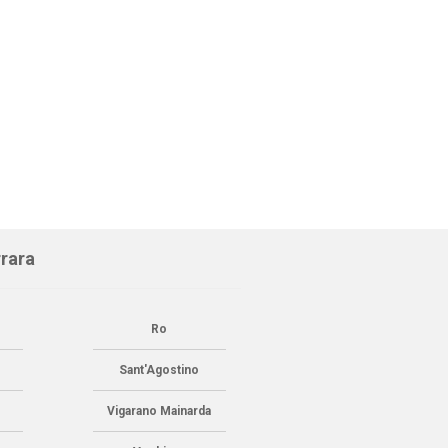
rara
Ro
Sant'Agostino
a
Vigarano Mainarda