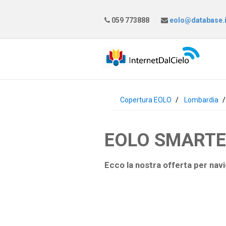
059 773888
eolo@database.i
Copertura EOLO
Lombardia
EOLO SMARTEAS
Ecco la nostra offerta per navi