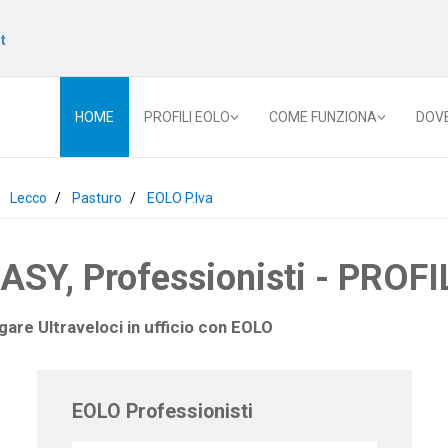
t
HOME
PROFILI EOLO
COME FUNZIONA
DOV
Lecco
Pasturo
EOLO P.Iva
Y, Professionisti - PROFIL
gare Ultraveloci in ufficio con
EOLO
EOLO Professionisti