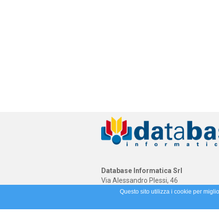
Database Informatica Srl
Via Alessandro Plessi, 46
41058 Vignola (MO)
Questo sito utilizza i cookie per migli
(39) 059 773888 - (39) 059 5961415