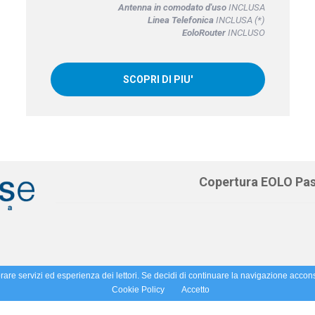
Antenna in comodato d'uso
INCLUSA
Linea Telefonica
INCLUSA (*)
EoloRouter
INCLUSO
SCOPRI DI PIU'
Copertura EOLO Pa
orare servizi ed esperienza dei lettori. Se decidi di continuare la navigazione accons
Cookie Policy
Accetto