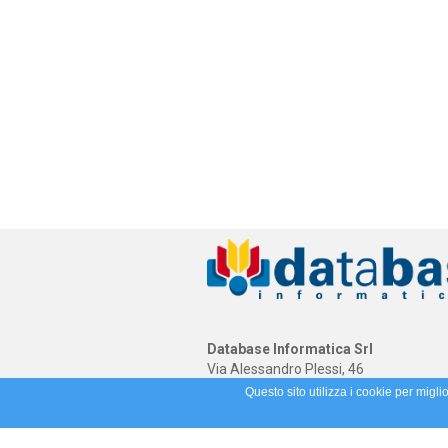
Database Informatica Srl
Via Alessandro Plessi, 46
41058 Vignola (MO)
Questo sito utilizza i cookie per migli
(39) 059 773888 - (39) 059 5961415