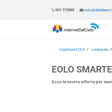
059 773888
eolo@database.i
Copertura EOLO
Lombardia
EOLO SMARTEAS
Ecco la nostra offerta per navi