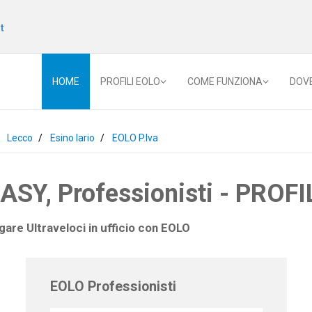
t
HOME
PROFILI EOLO
COME FUNZIONA
DOV
Lecco
Esino lario
EOLO P.Iva
Y, Professionisti - PROFIL
gare Ultraveloci in ufficio con
EOLO
EOLO Professionisti