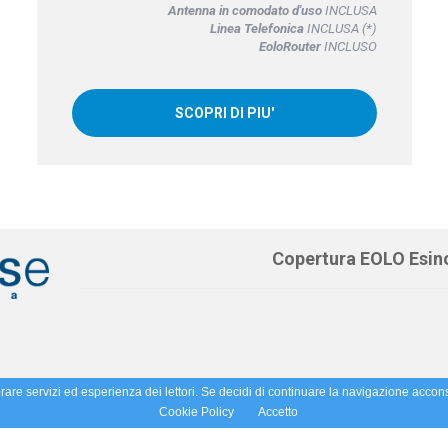
Antenna in comodato d'uso
INCLUSA
Linea Telefonica
INCLUSA (*)
EoloRouter
INCLUSO
SCOPRI DI PIU'
Copertura EOLO Esino
orare servizi ed esperienza dei lettori. Se decidi di continuare la navigazione accons
Cookie Policy
Accetto