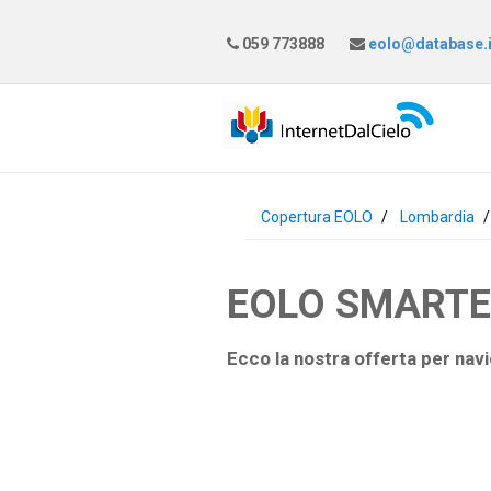
059 773888
eolo@database.i
Copertura EOLO
Lombardia
EOLO SMARTEAS
Ecco la nostra offerta per navi