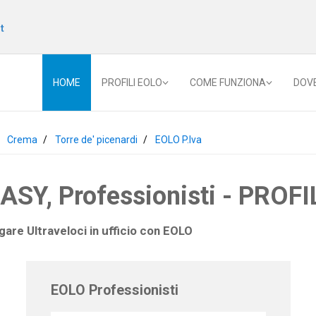
t
HOME
PROFILI EOLO
COME FUNZIONA
DOV
Crema
Torre de' picenardi
EOLO P.Iva
Y, Professionisti - PROFIL
gare Ultraveloci in ufficio con
EOLO
EOLO Professionisti