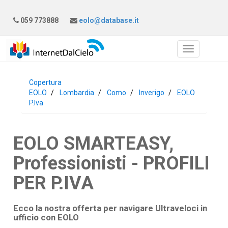
059 773888
eolo@database.it
Copertura
EOLO
Lombardia
Como
Inverigo
EOLO
P.Iva
EOLO SMARTEASY,
Professionisti - PROFILI
PER P.IVA
Ecco la nostra offerta per navigare Ultraveloci in
ufficio con
EOLO