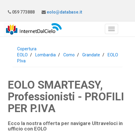
059 773888
eolo@database.it
Copertura
EOLO
Lombardia
Como
Grandate
EOLO
P.Iva
EOLO SMARTEASY,
Professionisti - PROFILI
PER P.IVA
Ecco la nostra offerta per navigare Ultraveloci in
ufficio con
EOLO