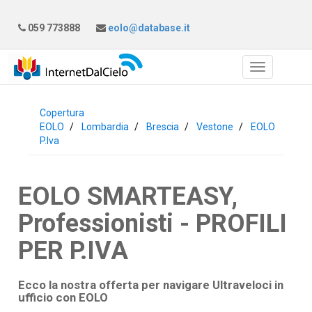
059 773888
eolo@database.it
Copertura
EOLO
Lombardia
Brescia
Vestone
EOLO
P.Iva
EOLO SMARTEASY,
Professionisti - PROFILI
PER P.IVA
Ecco la nostra offerta per navigare Ultraveloci in
ufficio con
EOLO