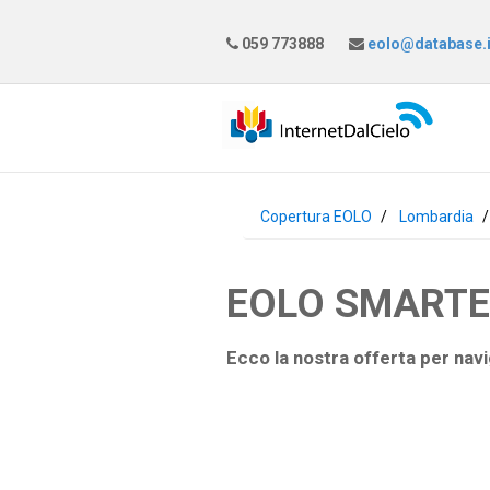
059 773888
eolo@database.i
Copertura EOLO
Lombardia
EOLO SMARTEAS
Ecco la nostra offerta per navi