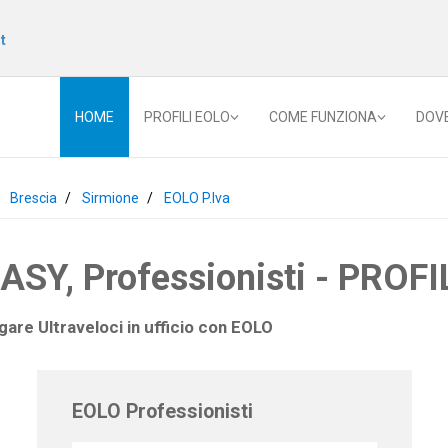
t
HOME
PROFILI EOLO
COME FUNZIONA
DOV
Brescia
Sirmione
EOLO P.Iva
Y, Professionisti - PROFIL
gare Ultraveloci in ufficio con
EOLO
EOLO Professionisti