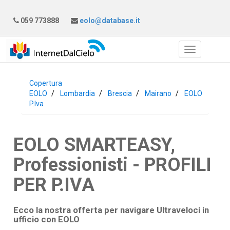
059 773888
eolo@database.it
Copertura
EOLO
Lombardia
Brescia
Mairano
EOLO
P.Iva
EOLO SMARTEASY,
Professionisti - PROFILI
PER P.IVA
Ecco la nostra offerta per navigare Ultraveloci in
ufficio con
EOLO