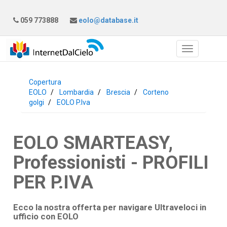
059 773888
eolo@database.it
Copertura
EOLO
Lombardia
Brescia
Corteno
golgi
EOLO P.Iva
EOLO SMARTEASY,
Professionisti - PROFILI
PER P.IVA
Ecco la nostra offerta per navigare Ultraveloci in
ufficio con
EOLO