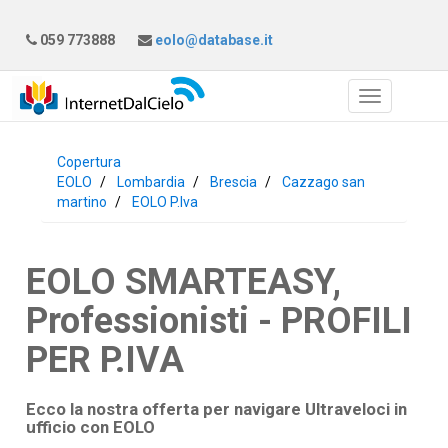
059 773888
eolo@database.it
Copertura
EOLO
Lombardia
Brescia
Cazzago san
martino
EOLO P.Iva
EOLO SMARTEASY,
Professionisti - PROFILI
PER P.IVA
Ecco la nostra offerta per navigare Ultraveloci in
ufficio con
EOLO