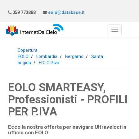
059 773888
eolo@database.it
Copertura
EOLO
Lombardia
Bergamo
Santa
brigida
EOLO P.Iva
EOLO SMARTEASY,
Professionisti - PROFILI
PER P.IVA
Ecco la nostra offerta per navigare Ultraveloci in
ufficio con
EOLO