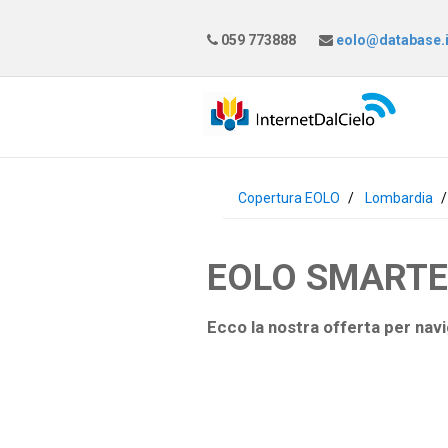
059 773888
eolo@database.i
Copertura EOLO
Lombardia
EOLO SMARTEAS
Ecco la nostra offerta per navi