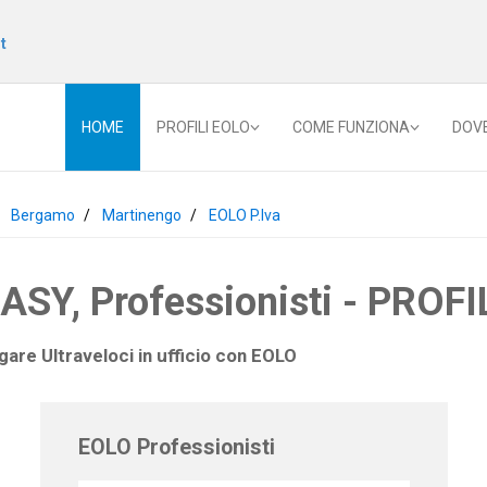
t
HOME
PROFILI EOLO
COME FUNZIONA
DOV
Bergamo
Martinengo
EOLO P.Iva
Y, Professionisti - PROFIL
gare Ultraveloci in ufficio con
EOLO
EOLO Professionisti