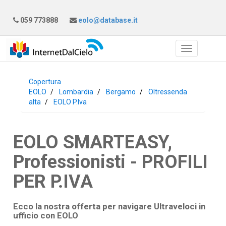
059 773888
eolo@database.it
Copertura
EOLO
Lombardia
Bergamo
Oltressenda
alta
EOLO P.Iva
EOLO SMARTEASY,
Professionisti - PROFILI
PER P.IVA
Ecco la nostra offerta per navigare Ultraveloci in
ufficio con
EOLO