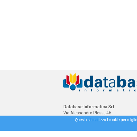
Database Informatica Srl
Via Alessandro Plessi, 46
41058 Vignola (MO)
Questo sito utilizza i cookie per migli
(39) 059 773888 - (39) 059 5961415