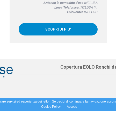
Antenna in comodato d'uso
INCLUSA
Linea Telefonica
INCLUSA (*)
EoloRouter
INCLUSO
SCOPRI DI PIU'
Copertura EOLO Ronchi de
orare servizi ed esperienza dei lettori. Se decidi di continuare la navigazione accons
Cookie Policy
Accetto