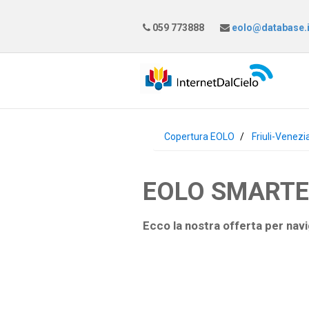
059 773888
eolo@database.i
Copertura EOLO
Friuli-Venezi
EOLO SMARTEAS
Ecco la nostra offerta per navi