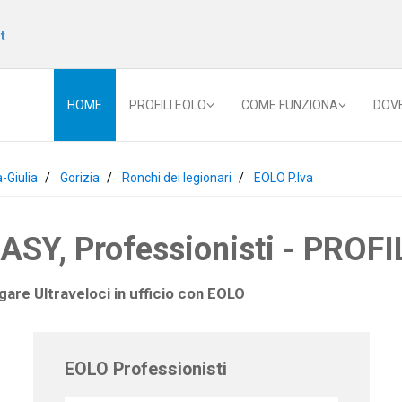
t
HOME
PROFILI EOLO
COME FUNZIONA
DOV
a-Giulia
Gorizia
Ronchi dei legionari
EOLO P.Iva
Y, Professionisti - PROFIL
gare Ultraveloci in ufficio con
EOLO
EOLO Professionisti