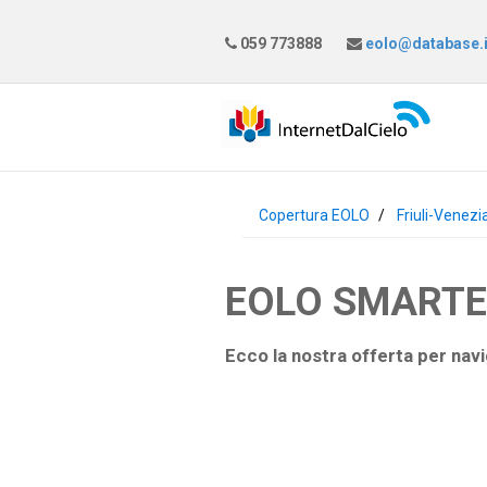
059 773888
eolo@database.i
Copertura EOLO
Friuli-Venezi
EOLO SMARTEAS
Ecco la nostra offerta per navi