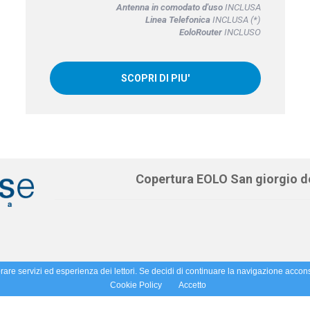
Antenna in comodato d'uso
INCLUSA
Linea Telefonica
INCLUSA (*)
EoloRouter
INCLUSO
SCOPRI DI PIU'
Copertura EOLO San giorgio de
orare servizi ed esperienza dei lettori. Se decidi di continuare la navigazione accons
Cookie Policy
Accetto