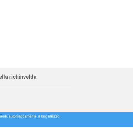
lla richinvelda
enti, automaticamente, il loro utilizzo.