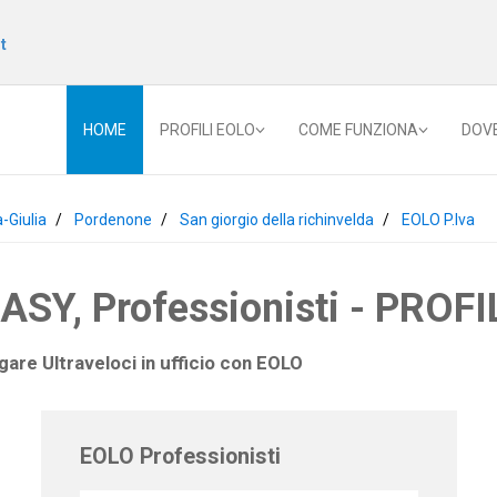
t
HOME
PROFILI EOLO
COME FUNZIONA
DOV
a-Giulia
Pordenone
San giorgio della richinvelda
EOLO P.Iva
Y, Professionisti - PROFIL
gare Ultraveloci in ufficio con
EOLO
EOLO Professionisti