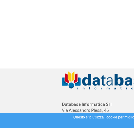
Database Informatica Srl
Via Alessandro Plessi, 46
41058 Vignola (MO)
Questo sito utilizza i cookie per migli
(39) 059 773888 - (39) 059 5961415