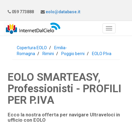
059 773888
eolo@database.it
Copertura EOLO
Emilia-
Romagna
Rimini
Poggio berni
EOLO P.Iva
EOLO SMARTEASY,
Professionisti - PROFILI
PER P.IVA
Ecco la nostra offerta per navigare Ultraveloci in
ufficio con
EOLO