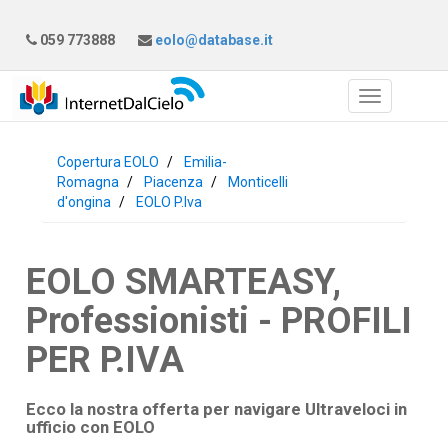
059 773888
eolo@database.it
Copertura EOLO
Emilia-
Romagna
Piacenza
Monticelli
d'ongina
EOLO P.Iva
EOLO SMARTEASY,
Professionisti - PROFILI
PER P.IVA
Ecco la nostra offerta per navigare Ultraveloci in
ufficio con
EOLO