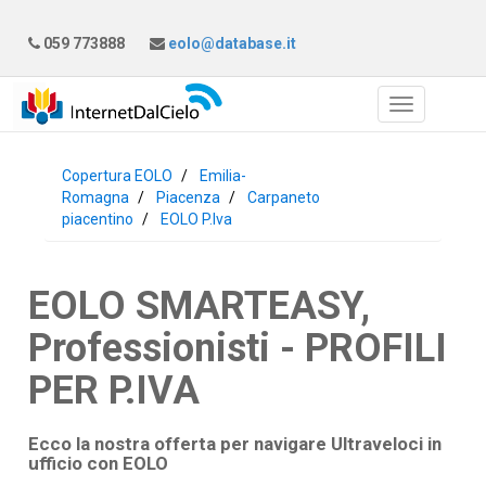
059 773888
eolo@database.it
Copertura EOLO
Emilia-
Romagna
Piacenza
Carpaneto
piacentino
EOLO P.Iva
EOLO SMARTEASY,
Professionisti - PROFILI
PER P.IVA
Ecco la nostra offerta per navigare Ultraveloci in
ufficio con
EOLO