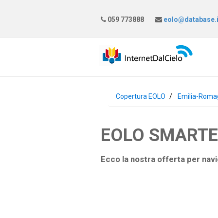
059 773888
eolo@database.i
Copertura EOLO
Emilia-Roma
EOLO SMARTEAS
Ecco la nostra offerta per navi