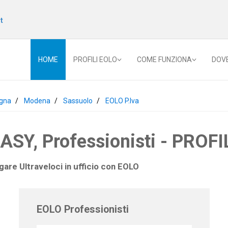
t
HOME
PROFILI EOLO
COME FUNZIONA
DOV
gna
Modena
Sassuolo
EOLO P.Iva
Y, Professionisti - PROFIL
gare Ultraveloci in ufficio con
EOLO
EOLO Professionisti