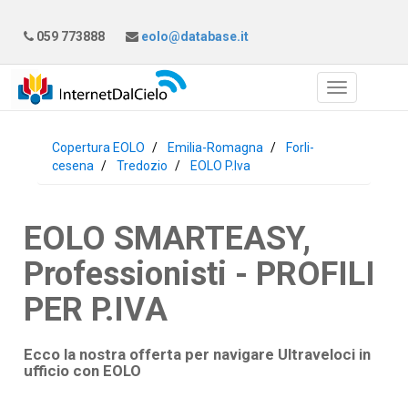
059 773888
eolo@database.it
Copertura EOLO
Emilia-Romagna
Forli-
cesena
Tredozio
EOLO P.Iva
EOLO SMARTEASY,
Professionisti - PROFILI
PER P.IVA
Ecco la nostra offerta per navigare Ultraveloci in
ufficio con
EOLO