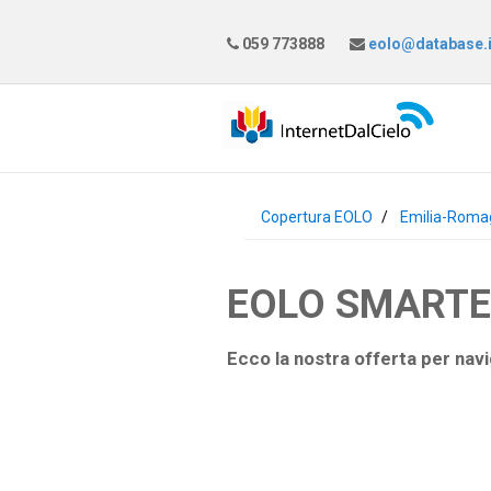
059 773888
eolo@database.i
Copertura EOLO
Emilia-Roma
EOLO SMARTEAS
Ecco la nostra offerta per navi