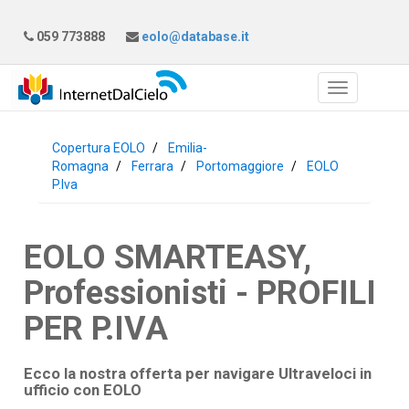
059 773888
eolo@database.it
Copertura EOLO
Emilia-
Romagna
Ferrara
Portomaggiore
EOLO
P.Iva
EOLO SMARTEASY,
Professionisti - PROFILI
PER P.IVA
Ecco la nostra offerta per navigare Ultraveloci in
ufficio con
EOLO