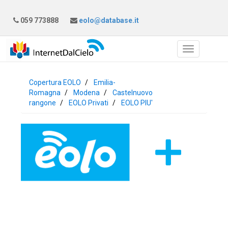
059 773888
eolo@database.it
Copertura EOLO
Emilia-
Romagna
Modena
Castelnuovo
rangone
EOLO Privati
EOLO PIU'