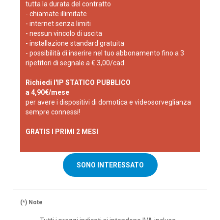
tutta la durata del contratto
- chiamate illimitate
- internet senza limiti
- nessun vincolo di uscita
- installazione standard gratuita
- possibilità di inserire nel tuo abbonamento fino a 3
ripetitori di segnale a € 3,00/cad
Richiedi l'IP STATICO PUBBLICO
a 4,90€/mese
per avere i dispositivi di domotica e videosorveglianza
sempre connessi!
GRATIS I PRIMI 2 MESI
SONO INTERESSATO
(*) Note